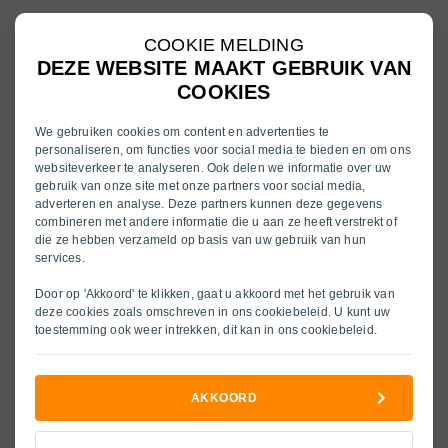
COOKIE MELDING
DEZE WEBSITE MAAKT GEBRUIK VAN
COOKIES
We gebruiken cookies om content en advertenties te
personaliseren, om functies voor social media te bieden en om ons
websiteverkeer te analyseren. Ook delen we informatie over uw
gebruik van onze site met onze partners voor social media,
adverteren en analyse. Deze partners kunnen deze gegevens
combineren met andere informatie die u aan ze heeft verstrekt of
die ze hebben verzameld op basis van uw gebruik van hun
services.
Door op 'Akkoord' te klikken, gaat u akkoord met het gebruik van
deze cookies zoals omschreven in ons
cookiebeleid
. U kunt uw
toestemming ook weer intrekken, dit kan in ons
cookiebeleid
.
AKKOORD