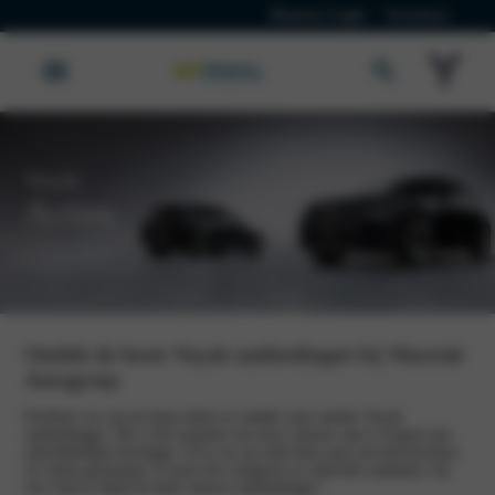
Klanten Login
Vacatures
Voyah
Acties
Ontdek de beste Voyah aanbiedingen bij Wassink
Autogroep
Profiteer nu van de beste deals en ontdek onze unieke Voyah
aanbiedingen. Dit is hét moment om jouw nieuwe auto te kopen met
aantrekkelijke kortingen. Of je nu op zoek bent naar een betrouwbare
en ruime gezinsauto of juist een compacte en stijlvolle stadsauto, bij
ons vind je altijd de beste nieuwe aanbiedingen.