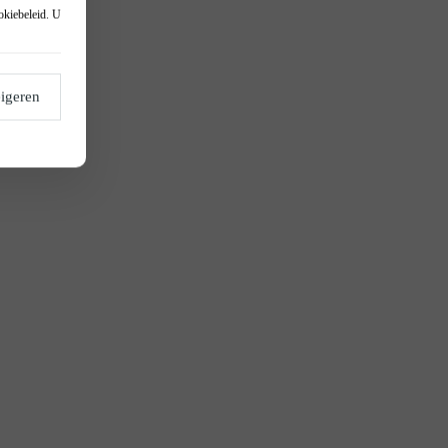
okiebeleid
. U
igeren