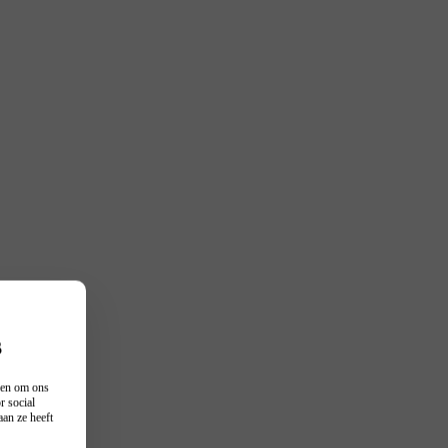
s
n en om ons
r social
an ze heeft