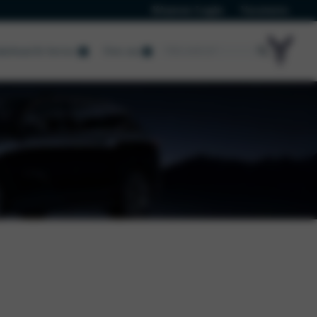
Klanten Login
Vacatures
derhoud & Service
Over ons
Over ons
Over ons
Nieuws