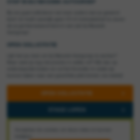
STAP IN BIJ WASSINK AUTOGROEP
Bij ons gaat solliciteren net even anders dan je gewend
bent! Je hoeft namelijk geen CV of motivatiebrief te sturen
als je geïnteresseerd bent in een job bij Wassink
Autogroep!
OPEN SOLLICITATIE
Lijkt het jou leuk om bij Wassink Autogroep te werken?
Maar weet jij nog niet precies in welke rol? Klik dan op
onderstaande button en vul het formulier in zodat wij
kunnen kijken naar een geschikte plek binnen ons bedrijf.
OPEN SOLLICITATIE
STAGE LOPEN
Accepteer de cookies om deze video te kunnen
bekijken