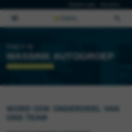
Klanten Login
Vacatures
Stap in bij
WASSINK AUTOGROEP
BEKIJK ALLE VACATURES
WORD OOK ONDERDEEL VAN
ONS TEAM