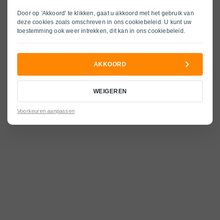
Door op 'Akkoord' te klikken, gaat u akkoord met het gebruik van
deze cookies zoals omschreven in ons
cookiebeleid
. U kunt uw
toestemming ook weer intrekken, dit kan in ons
cookiebeleid
.
AKKOORD
WEIGEREN
Voorkeuren aanpassen