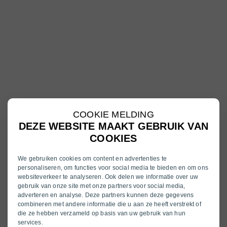
COOKIE MELDING
DEZE WEBSITE MAAKT GEBRUIK VAN
COOKIES
We gebruiken cookies om content en advertenties te
personaliseren, om functies voor social media te bieden en om ons
websiteverkeer te analyseren. Ook delen we informatie over uw
gebruik van onze site met onze partners voor social media,
adverteren en analyse. Deze partners kunnen deze gegevens
combineren met andere informatie die u aan ze heeft verstrekt of
die ze hebben verzameld op basis van uw gebruik van hun
services.