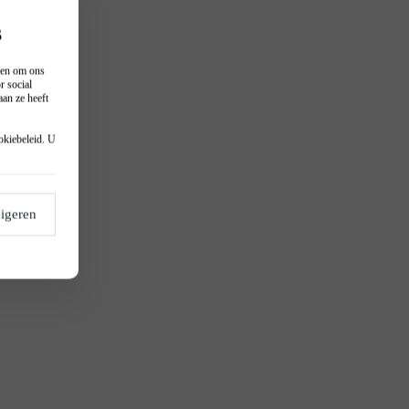
s
n en om ons
r social
an ze heeft
okiebeleid
. U
igeren