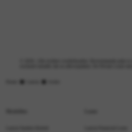
© 2026– Alle rechten voorbehouden. Bovenstaande prijs is e
exclusief metallic lak en afleverpakket. De Private Lease 
Home
Lancia
Acties
Modellen
Lease
Lancia Ypsilon Hybrid
Lancia Financial Lease