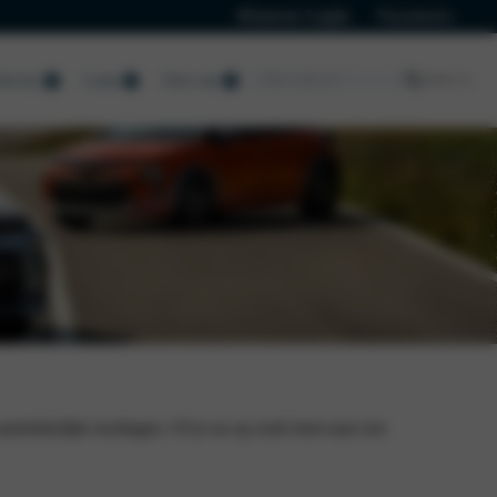
Klanten Login
Vacatures
ervice
Lease
Over ons
Over ons
Over ons
Nieuws Lancia
ntrekkelijke kortingen. Of je nu op zoek bent naar een