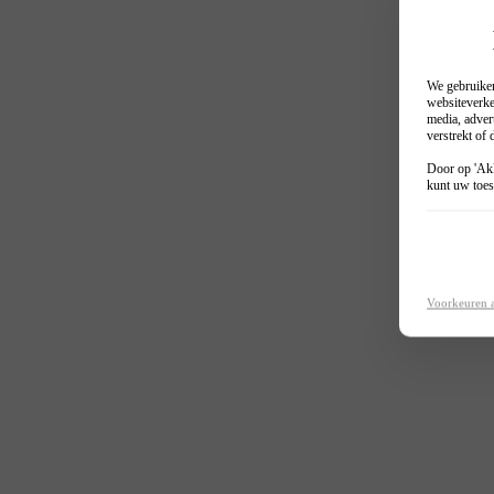
We gebruiken
websiteverke
media, adver
verstrekt of
Door op 'Akk
kunt uw toes
Voorkeuren 