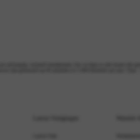
en adviesprijs, inclusief inruilpremie, btw en bpm en alle kosten die 
tarieven zijn gebaseerd op 60 maanden en 5.000 kilometer per jaar. Typ
Lancia Vestigingen
Wassink 
Lancia Velp
Werkplaatsa