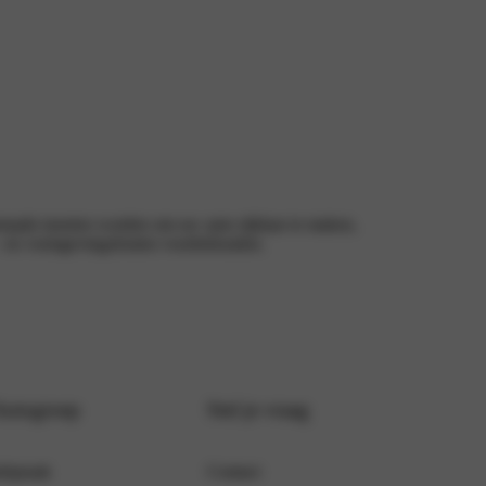
gemaakt moeten worden om uw auto rijklaar te maken,
e – en vormgevingsfouten voorbehouden.
Autogroep
Stel je vraag
fspraak
Contact