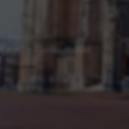
Lancia Seizo
Italiaanse elegantie
Lancia Ypsilon Hybrid
Proefrit plannen