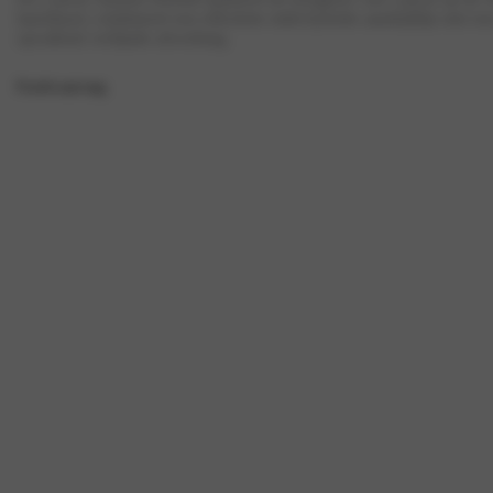
hatchback combineert een efficiënte mild-hybride aandrijflijn met een
opvallend verfijnde afwerking.
Proefrit aanvraag