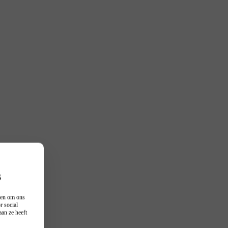
s
n en om ons
r social
an ze heeft