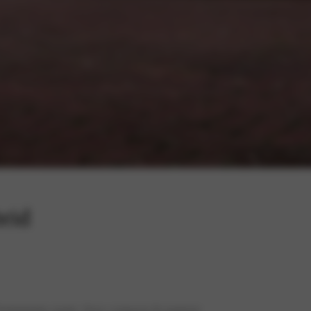
rid
 Nederlandse markt. Deze compacte B-segment