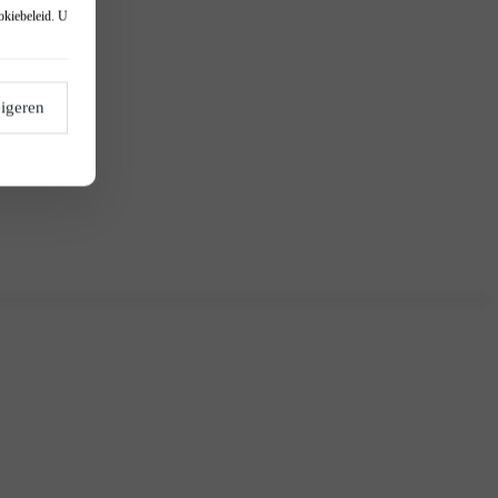
okiebeleid
. U
igeren