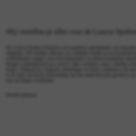
Wij vertellen je alles over de Lancia Ypsil
De Lancia Ypsilon Hybrid is een moderne interpretatie van klassiek
elegantie. Het strakke silhouet, de verfijnde details en de kenmerke
achterlichten zorgen voor een herkenbare en onderscheidende uitstr
design is geïnspireerd op Lancia’s rijke verleden, maar volledig vert
heden. Dankzij de compacte afmetingen en korte wielbasis is de auto
in de stad, terwijl de afstemming van het onderstel juist gericht is o
rust op hogere snelheden.
Proefrit plannen