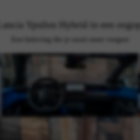
ancia Ypsilon Hybrid in een oogo
Een beleving die je nooit meer vergeet