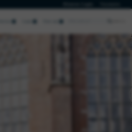
Klanten Login
Vacatures
ervice
Lease
Over ons
Over ons
Over ons
Nieuws Lancia