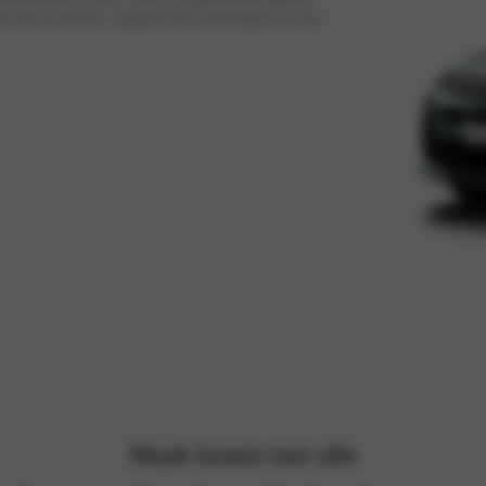
 strak exterieur, uitgebreide technologie en een
Maak kennis met alle