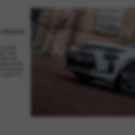
on Hybrid
e Lancia-
nde ronde
aling. Het
aald naar het
 lichtvoetig
p comfort en