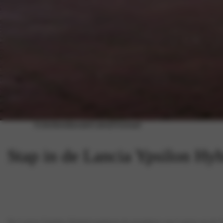
Acties
Inruiltaxatie
Galerij
Voorraad
Stap in de Lancia Ypsilon Hyb
De Lancia Ypsilon Hybrid markeert de terugkeer van Lancia op de