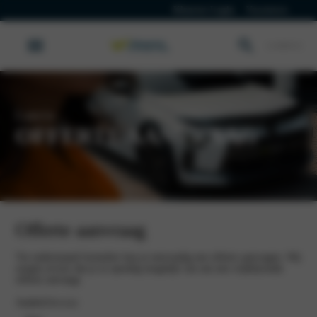
Klanten Login
Vacatures
Lancia
OFFERTE AANVRAAG
Offerte aanvraag
Via onderstaand formulier kun je eenvoudig een offerte aanvragen. Wij
zorgen ervoor dat je zo spoedig mogelijk van ons een vrijblijvende
offerte ontvangt.
Aanhef
(Vereist)