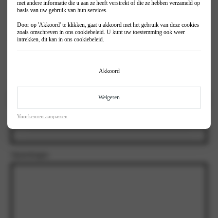
met andere informatie die u aan ze heeft verstrekt of die ze hebben verzameld op
Prive
basis van uw gebruik van hun services.
Zakelijk
Door op 'Akkoord' te klikken, gaat u akkoord met het gebruik van deze cookies
zoals omschreven in ons
cookiebeleid
. U kunt uw toestemming ook weer
Inruil auto?
(Vereist)
intrekken, dit kan in ons
cookiebeleid
.
Ja
Nee
Akkoord
Kenteken
Weigeren
Voorkeuren aanpassen
Kilometerstand Inruilauto
Opmerkingen