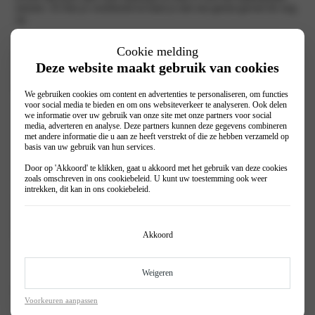
seizoen. Zo ben je voorbereid en kunt je met een gerust gevoel de weg
op.
Met de Lancia seizoenscheck wordt jouw auto op maar liefst 29 vitale
Cookie melding
punten gecontroleerd. Dit zijn veel uiteenlopende onderdelen die allen
zeer belangrijk zijn voor jouw en andermans veiligheid. Wij zorgen
Deze website maakt gebruik van cookies
ervoor dat jouw Lancia in topconditie blijft. De punten waar onze
gecertificeerde monteurs onder andere op controleren zijn:
We gebruiken cookies om content en advertenties te personaliseren, om functies
voor social media te bieden en om ons websiteverkeer te analyseren. Ook delen
Accu
we informatie over uw gebruik van onze site met onze partners voor social
Remmen
media, adverteren en analyse. Deze partners kunnen deze gegevens combineren
Uitlaat
met andere informatie die u aan ze heeft verstrekt of die ze hebben verzameld op
Buitenverlichting
basis van uw gebruik van hun services.
Wisserbladen
Niveau koelvloeistof, motorolie en remvloeistof
Door op 'Akkoord' te klikken, gaat u akkoord met het gebruik van deze cookies
Koelsysteem
zoals omschreven in ons
cookiebeleid
. U kunt uw toestemming ook weer
intrekken, dit kan in ons
cookiebeleid
.
Voor slechts €29,95 controleren wij jouw Lancia zodat je zorgeloos op
reis kunt gaan. Je kunt de seizoenscheck altijd combineren met een
bandenwissel. Maak nu een afspraak in onze werkplaatsplanner en kom
langs bij een van onze Lancia vestigingen.
Akkoord
Weigeren
Maak eenvoudig een werkplaatsafspraak
Voorkeuren aanpassen