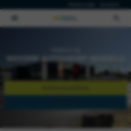
Klanten Login
Vacatures
Welkom bij
WASSINK AUTOGROEP HENGELO
(OV)
WERKPLAATSAFSPRAAK
CONTACT