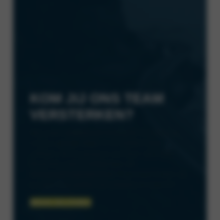
KOM JIJ ONS TEAM
VERSTERKEN?
Wij vinden
werkplezier
belangrijk! Er heerst bij
ons een
goede sfeer
en we hebben fijne
collega’s die jou graag in ons team opnemen.
Bovendien heb je
volop leer- en
doorgroeimogelijkheden
! Daarnaast bieden wij
jou een mooi pakket van arbeidsvoorwaarden.
BEKIJK VACATURES