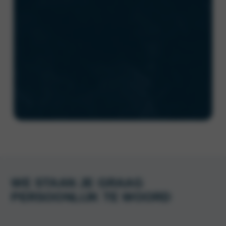
WE STAAN JE GRAAG
PERSOONLIJK TE WOORD