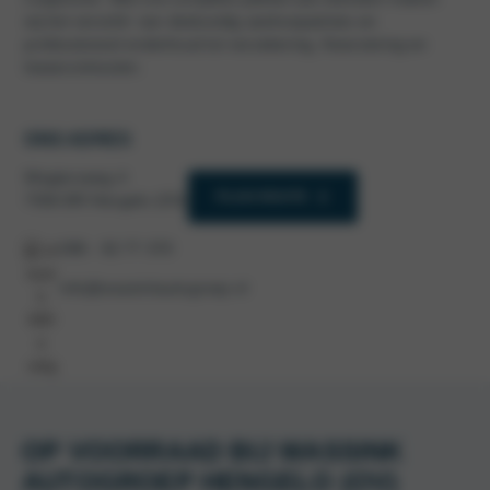
wij het verschil: van deskundig aankoopadvies en
professioneel onderhoud tot verzekering, financiering en
leasecontracten.
ONS ADRES
Wegtersweg 4
PLAN ROUTE
7556 BR Hengelo (OV)
088 - 92 77 370
info@wassinkautogroep.nl
OP VOORRAAD BIJ WASSINK
AUTOGROEP HENGELO (OV)