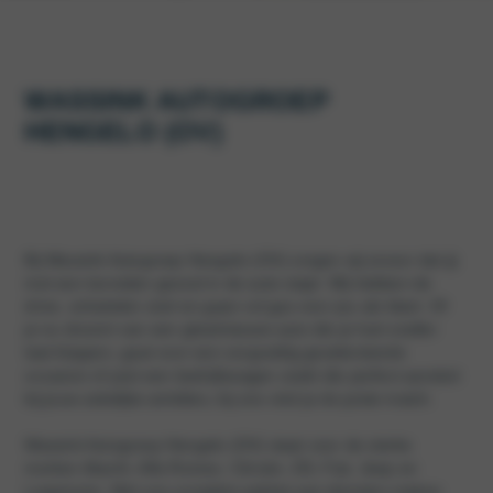
WASSINK AUTOGROEP
HENGELO (OV)
Bij
Wassink Autogroep Hengelo (OV)
zorgen wij ervoor dat jij
met een tevreden gevoel in de auto stapt. Wij hebben de
drive, schakelen snel en gaan vol gas voor jou als klant. Of
je nu droomt van een gloednieuwe auto die je hart sneller
laat kloppen, gaat voor een zorgvuldig geselecteerde
occasion of juist een bedrijfswagen zoekt die perfect aansluit
bij jouw zakelijke ambities, bij ons vind je de juiste match.
Wassink Autogroep Hengelo (OV)
staat voor de sterke
merken Abarth, Alfa Romeo, Citroën, DS, Fiat, Jeep en
Leapmotor. Met ons complete pakket aan diensten maken