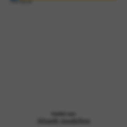
Plan afspraak
Abarth
Werkplaats-
Abarth
Voorraad
afspraak
kortingen!
Abarth
Private
Lease
Ontdek onze
Abarth modellen