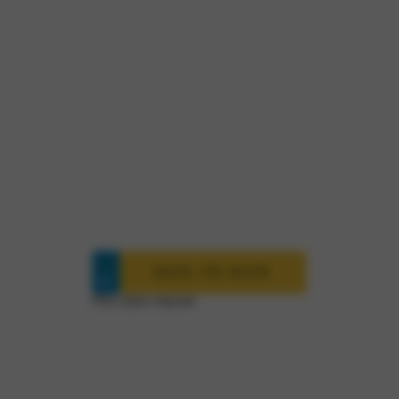
inplannen?
Is jouw auto toe aan onderhoud, APK of een
onverhoopte reparatie? Maak dan eenvoudig
een afspraak in onze werkplaats. Onze
gespecialiseerde monteurs staan voor je klaar.
Wij helpen je graag weer verder op weg.
Plan online afspraak