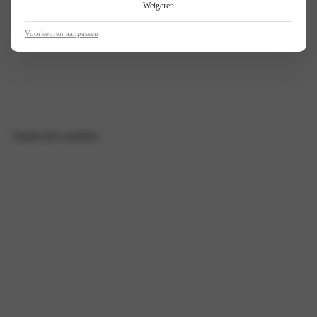
Weigeren
Voorkeuren aanpassen
Ontdek alle modellen
Werkplaatsafspraak