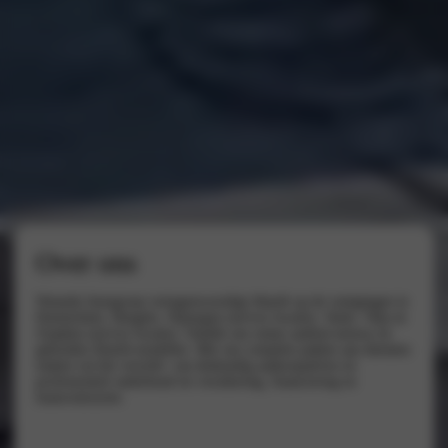
Over ons
Wassink Autogroep vertegenwoordigt Abarth op de vestigingen in
Doetinchem, Hengelo, Nijmegen (service locatie), Venlo, Velp en
Zutphen (service locatie). Ontdek ons ruime aanbod nieuwe en
gebruikte Abarth-modellen. Met ons complete pakket aan diensten
maken wij het verschil: van deskundig aankoopadvies en
professioneel onderhoud tot verzekering, financiering en
leasecontracten.