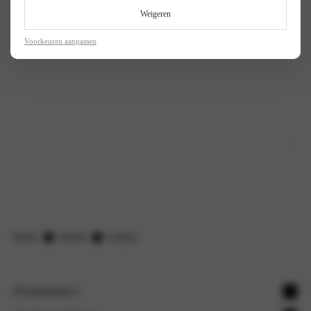
Weigeren
Kenteken
Voorkeuren aanpassen
Hoe kunnen we je helpen?
*
We gaan te allen tijde discreet om met persoonlijke gegevens.
Verstuur
Home
Abarth
Contact
Personenauto's