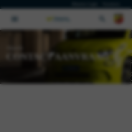
Klanten Login
Vacatures
Abarth
CONTACT AANVRAAG
Heb je een vraag of wil je contact met ons opnemen? Vul onderstaand
formulier eenvoudig in en wij zorgen ervoor dat er zo spoedig
mogelijk contact met je wordt opgenomen.
Aanhef
*
Heer
Mevrouw