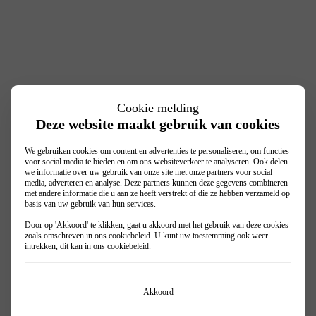
Bedrijfsnaam
Voornaam
*
Cookie melding
Deze website maakt gebruik van cookies
Achternaam
*
We gebruiken cookies om content en advertenties te personaliseren, om functies
voor social media te bieden en om ons websiteverkeer te analyseren. Ook delen
we informatie over uw gebruik van onze site met onze partners voor social
media, adverteren en analyse. Deze partners kunnen deze gegevens combineren
E-mailadres
*
met andere informatie die u aan ze heeft verstrekt of die ze hebben verzameld op
basis van uw gebruik van hun services.
Door op 'Akkoord' te klikken, gaat u akkoord met het gebruik van deze cookies
zoals omschreven in ons
cookiebeleid
. U kunt uw toestemming ook weer
Telefoonnummer
*
intrekken, dit kan in ons
cookiebeleid
.
Selecteer vestiging
*
Akkoord