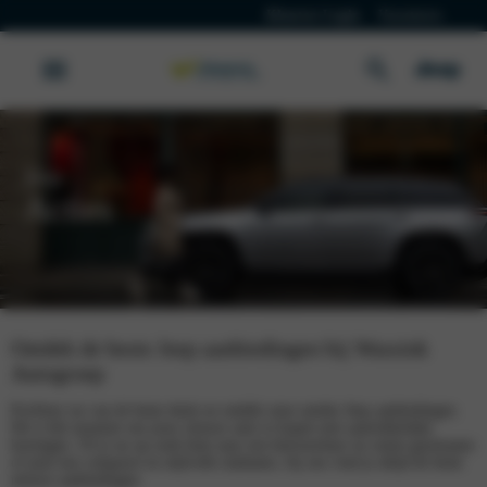
Klanten Login
Vacatures
Jeep
Acties
Ontdek de beste Jeep aanbiedingen bij Wassink
Autogroep
Profiteer nu van de beste deals en ontdek onze unieke Jeep aanbiedingen.
Dit is hét moment om jouw nieuwe auto te kopen met aantrekkelijke
kortingen. Of je nu op zoek bent naar een betrouwbare en ruime gezinsauto
of juist een compacte en stijlvolle stadsauto, bij ons vind je altijd de beste
nieuwe aanbiedingen.