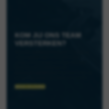
KOM JIJ ONS TEAM
VERSTERKEN?
Wij vinden
werkplezier
belangrijk! Er heerst bij
ons een
goede sfeer
en we hebben fijne
collega’s die jou graag in ons team opnemen.
Bovendien heb je
volop leer- en
doorgroeimogelijkheden
! Daarnaast bieden wij
jou een mooi pakket van arbeidsvoorwaarden.
BEKIJK VACATURES