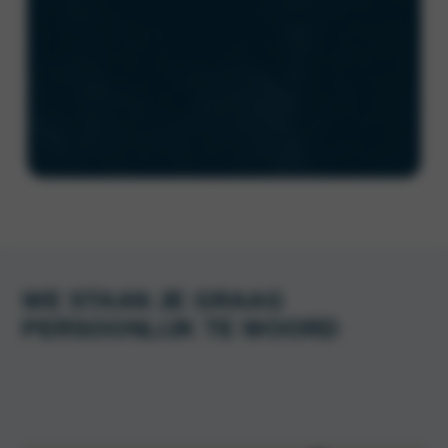
WE STAAN JE GRAAG
PERSOONLIJK TE WOORD