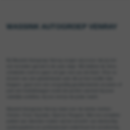
WASSINK AUTOGROEP VENRAY
Bij
Wassink Autogroep Venray
zorgen wij ervoor dat jij met
een tevreden gevoel in de auto stapt. Wij hebben de drive,
schakelen snel en gaan vol gas voor jou als klant. Of je nu
droomt van een gloednieuwe auto die je hart sneller laat
kloppen, gaat voor een zorgvuldig geselecteerde occasion of
juist een bedrijfswagen zoekt die perfect aansluit bij jouw
zakelijke ambities, bij ons vind je de juiste match.
Wassink Autogroep Venray
staat voor de sterke merken
Citroën, Ford, Hyundai, Opel en Peugeot. Met ons complete
pakket aan diensten maken wij het verschil: van deskundig
aankoopadvies en professioneel onderhoud tot verzekering,