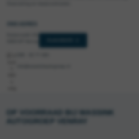
financiering en leasecontracten.
ONS ADRES
Keizersveld 101
PLAN ROUTE
5803 AP Venray
088 - 92 77 605
info@wassinkautogroep.nl
OP VOORRAAD BIJ WASSINK
AUTOGROEP VENRAY