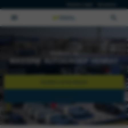
Klanten Login
Vacatures
Welkom bij
WASSINK AUTOGROEP VENRAY
WERKPLAATSAFSPRAAK
CONTACT