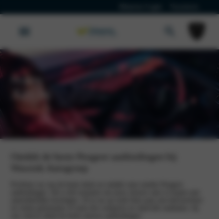
Klanten Login
Vacatures
Peugeot
Acties
Ontdek de beste Peugeot aanbiedingen bij
Wassink Autogroep
Profiteer nu van de beste deals en ontdek onze unieke Peugeot
aanbiedingen. Dit is hét moment om jouw nieuwe auto te kopen met
aantrekkelijke kortingen. Of je nu op zoek bent naar een betrouwbare
en ruime gezinsauto of juist een compacte en stijlvolle stadsauto, bij
ons vind je altijd de beste nieuwe aanbiedingen.