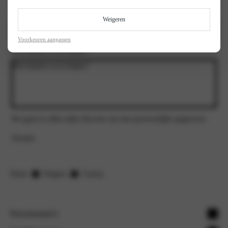
Kenteken
Weigeren
Voorkeuren aanpassen
Hoe kunnen we je helpen?
*
We gaan te allen tijde discreet om met persoonlijke gegevens.
Verstuur
Home
Peugeot
Contact
Personenauto's