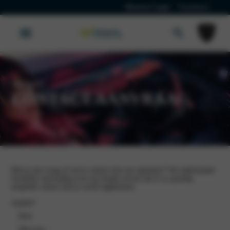
Klanten Login
Vacatures
Peugeot
CONTACT AANVRAAG
Heb je een vraag of wil je contact met ons opnemen? Vul onderstaand
formulier eenvoudig in en wij zorgen ervoor dat er zo spoedig
mogelijk contact met je wordt opgenomen.
Aanhef
*
Heer
Mevrouw