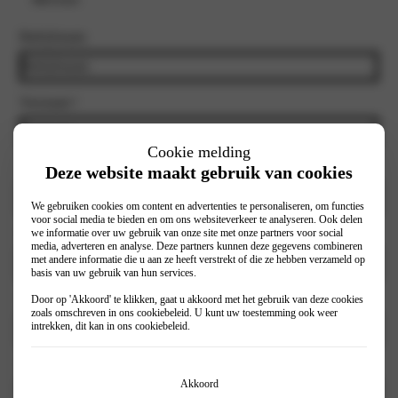
Bedrijfsnaam
Voornaam
*
Cookie melding
Achternaam
*
Deze website maakt gebruik van cookies
We gebruiken cookies om content en advertenties te personaliseren, om functies
voor social media te bieden en om ons websiteverkeer te analyseren. Ook delen
we informatie over uw gebruik van onze site met onze partners voor social
E-mailadres
*
media, adverteren en analyse. Deze partners kunnen deze gegevens combineren
met andere informatie die u aan ze heeft verstrekt of die ze hebben verzameld op
basis van uw gebruik van hun services.
Door op 'Akkoord' te klikken, gaat u akkoord met het gebruik van deze cookies
Telefoonnummer
*
zoals omschreven in ons
cookiebeleid
. U kunt uw toestemming ook weer
intrekken, dit kan in ons
cookiebeleid
.
Selecteer vestiging
*
Akkoord