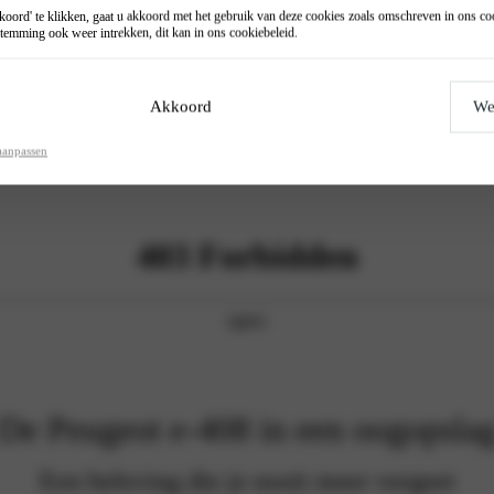
oord' te klikken, gaat u akkoord met het gebruik van deze cookies zoals omschreven in ons
co
temming ook weer intrekken, dit kan in ons
cookiebeleid
.
Akkoord
We
aanpassen
De Peugeot e-408 in een oogopsla
Een beleving die je nooit meer vergeet