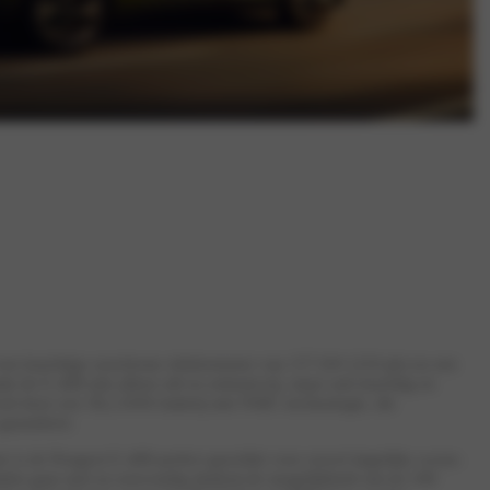
 een krachtige synchrone elektromotor van 157 kW (210 pk) en een
 de E-408 niet alleen stil en emissievrij, maar ook krachtig en
erd door een 58,2 kWh batterij met NMC-technologie, die
garandeert.
ter is de Peugeot E-408 perfect geschikt voor zowel dagelijks woon-
laden gaat snel en eenvoudig dankzij de mogelijkheid om tot 100