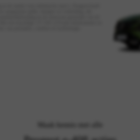
 in de markt voor elektrische auto’s. Peugeot heeft
n aangepaste grille, bumper en verlichting, die
standaarduitrusting en de nieuwste generatie van de
. Met een krachtige 157 kW (210 pk) elektromotor en
ix van prestaties, comfort en technologie.
Maak kennis met alle
Peugeot e-408 acties