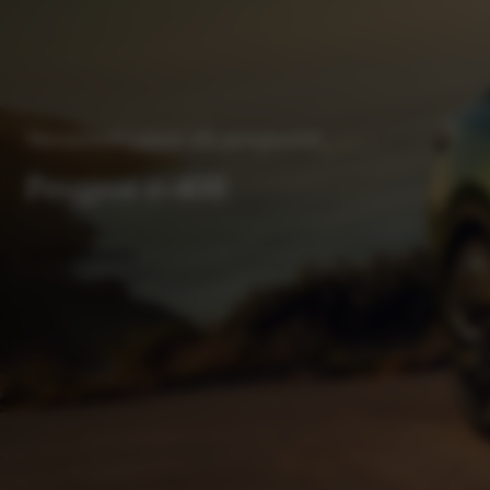
Verrassend vanuit elk perspectief
Peugeot e-408
Proefrit plannen