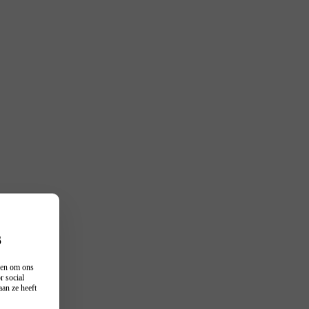
s
n en om ons
r social
an ze heeft