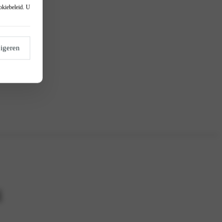
okiebeleid
. U
igeren
g