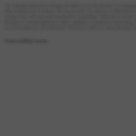
De volledig elektrische Peugeot E-408 is een opvallende verschijning
deze fastback nu voorzien van een facelift. De nieuwe E-408 heeft ee
zorgen voor een nog zelfverzekerdere uitstraling. Dankzij de royale 
Peugeot i-Cockpit biedt de E-408 complete en intuïtieve rijervaring
een actieradius tot 456 kilometer biedt de E-408 een aantrekkelijke m
Private Lease
Bekijk Voorraad