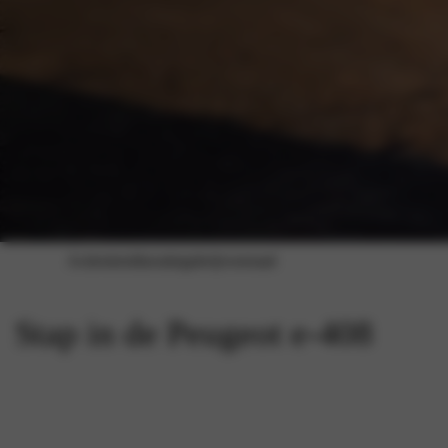
Acties
inruiltaxatie
galerij
voorraad
Stap in de Peugeot e-408