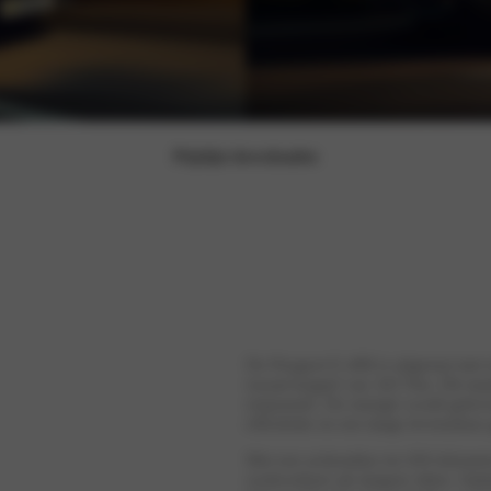
Prijslijst downloaden
De Peugeot E-408 is uitgerust met
royaal koppel van 343 Nm. Dit maakt
responsief. De energie wordt gelev
efficiëntie en een lange levensduur 
Met een actieradius tot 456 kilome
werkverkeer als langere ritten. Op