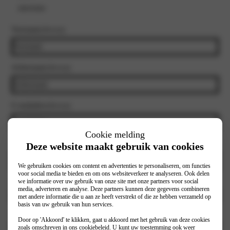
mevrouw
Voornaam
(Vereist)
Achternaam
(Vereist)
E-mailadres
(Vereist)
Cookie melding
Telefoonnummer
(Vereist)
Deze website maakt gebruik van cookies
We gebruiken cookies om content en advertenties te personaliseren, om functies
voor social media te bieden en om ons websiteverkeer te analyseren. Ook delen
we informatie over uw gebruik van onze site met onze partners voor social
Selecteer vestiging
(Vereist)
media, adverteren en analyse. Deze partners kunnen deze gegevens combineren
met andere informatie die u aan ze heeft verstrekt of die ze hebben verzameld op
basis van uw gebruik van hun services.
Model
(Vereist)
Door op 'Akkoord' te klikken, gaat u akkoord met het gebruik van deze cookies
zoals omschreven in ons
cookiebeleid
. U kunt uw toestemming ook weer