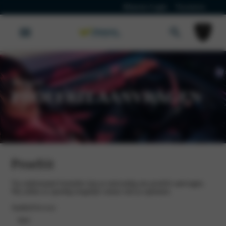
Klanten Login
Vacatures
Peugeot
PROEFRIT AANVRAGEN
Proefrit
Via onderstaand formulier kun je eenvoudig een proefrit aanvragen.
Wij zullen zo spoedig mogelijk contact met je opnemen.
Aanhef
(Vereist)
heer