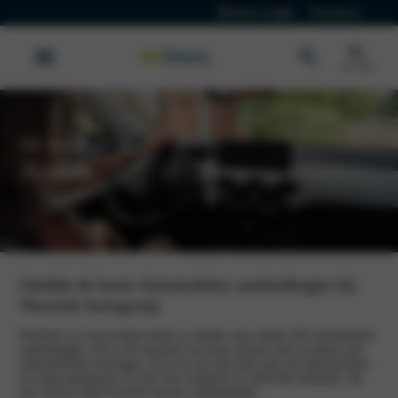
Klanten Login
Vacatures
DS Automobiles
Acties
Ontdek de beste Automobiles aanbiedingen bij
Wassink Autogroep
Profiteer nu van de beste deals en ontdek onze unieke DS Automobiles
aanbiedingen. Dit is hét moment om jouw nieuwe auto te kopen met
aantrekkelijke kortingen. Of je nu op zoek bent naar een betrouwbare
en ruime gezinsauto of juist een compacte en stijlvolle stadsauto, bij
ons vind je altijd de beste nieuwe aanbiedingen.