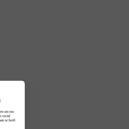
s
n en om ons
r social
an ze heeft