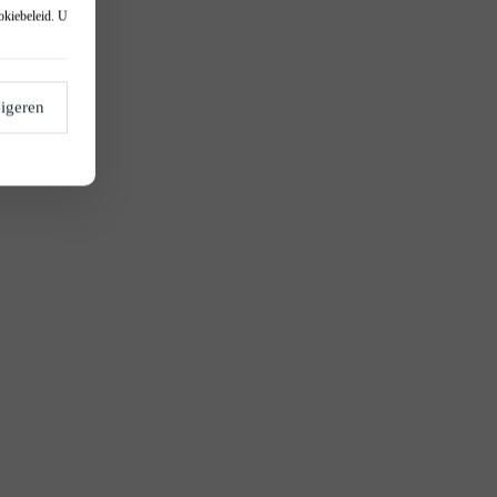
okiebeleid
. U
igeren