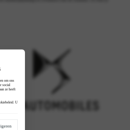
s
n en om ons
r social
an ze heeft
okiebeleid
. U
igeren