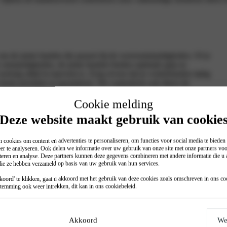
 van de juiste banden die passen bij de weersomstandigheden. Of je
omstandigheden, de juiste banden bieden optimale grip en
ertuig altijd in topvorm is. Zorg ervoor dat je winterbanden tijdig
ste prestaties te garanderen. We controleren ook direct de
dat je met een gerust hart de weg op kunt.
Cookie melding
kiezen.
Deze website maakt gebruik van cookie
 cookies om content en advertenties te personaliseren, om functies voor social media te biede
er te analyseren. Ook delen we informatie over uw gebruik van onze site met onze partners voo
teren en analyse. Deze partners kunnen deze gegevens combineren met andere informatie die u a
 die ze hebben verzameld op basis van uw gebruik van hun services.
oord' te klikken, gaat u akkoord met het gebruik van deze cookies zoals omschreven in ons
co
temming ook weer intrekken, dit kan in ons
cookiebeleid
.
ed onderhoud. Geen zorgen, bij ons is er altijd ruimte voor
 is cruciaal om de levensduur van de banden te behouden. Als een
Akkoord
We
rdel beschadigt, kan roest ontstaan, waardoor de schade aan de band