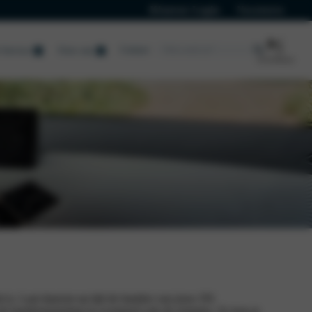
Klanten Login
Vacatures
Contact
Service
Over ons
eit is. Laat daarom op tijd de banden van jouw DS
t de bandenspanning en eventueel ook de remmen. Zo kun je