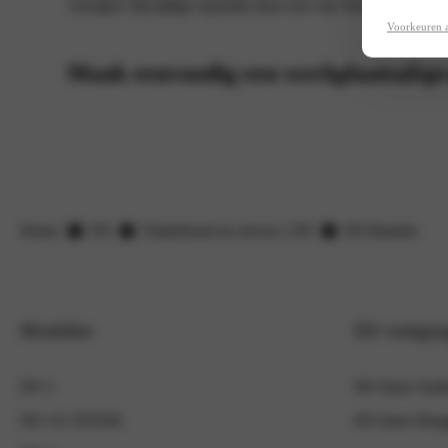
verergert. Bij tijdige reparatie door een van onze monteurs
Voorkeuren 
Maak eenvoudig een werkplaatsafsp
Home
DS
Onderhoud en service | DS
DS Banden
Modellen
DS vestigin
DS 3
DS Store Arn
DS 3 E-TENSE
DS Store Henge