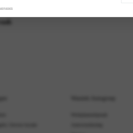
 kan de band vaak nog gerepareerd worden.
aanpassen
raak
gen
Wassink Autogroep
hem
Werkplaatsafspraak
lo | Service locatie
Autoverzekering