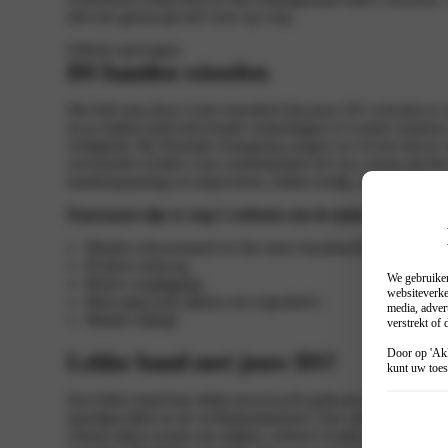
met een gerust gevoel weer op weg.
Offerte aanvragen
DS banden wisselen
Het hele jaar door is het essentieel dat jouw DS voorzien is
nu te maken hebt met koude winterdagen of warme zomerse 
veiligheid. Bij Wassink Autogroep zorgen we ervoor dat je vo
verwisseld worden voor zomerbanden (of vice versa) om de be
bandenspanning en inspecteren, indien nodig, de remmen, zo
Daarnaast zijn er nog 5 redenen om de juiste banden te 
Minder rolweerstand en dus meer brandstofbesparing
Kortere remweg.
We gebruiken
Betere wegligging:
websiteverke
Meer grip (ook tijdens een regenbui!)
media, adver
Minder slijtage
verstrekt of
Door op 'Akk
Lekke band met jouw DS?
kunt uw toes
Een lekke band kan altijd onverwacht gebeuren, zelfs met go
spoedgevallen in de werkplaatsplanner. Een snelle reparatie
scherp object (zoals een spijker, schroef of glas) de staalgo