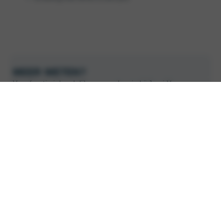
MEER WETEN?
Voor functie-inhoudelijke vragen kun je bij Joeri Vermaas
terecht, voor sollicitatievragen bij Stefano van Dam.
Acquisitie door zzp’ers, bureaus of tussenpartijen is niet
gewenst, tenzij vooraf afgestemd met onze recruiter.
Ongevraagde cv’s gelden als sollicitaties van de kandidaat
zelf.