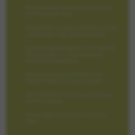
Een inspirerende automotive werkomgeving
binnen een hecht team.
Aantrekkelijke secundaire arbeidsvoorwaarden
zoals pensioen, auto, telefoon en laptop.
Goede arbeidsvoorwaarden conform de CAO
Motorvoertuigen- en Tweewielerbedrijf,
inclusief pensioenregeling
Ruime opleidingsmogelijkheden via de
Wassink Academy en externe partners
Een marktconform salaris, passend bij jouw
kennis en ervaring
24 vrije dagen met de optie om er 8 bij te
kopen.