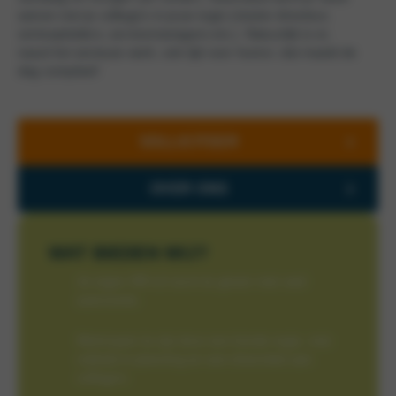
samen met je collega’s in jouw regio (cluster directeur,
verkoopleiders, servicemanagers etc.). Natuurlijk is er,
naast het serieuze werk, ook tijd voor humor; dat maakt de
dag compleet!
SOLLICITEER
OVER ONS
WAT BIEDEN WIJ?
Je eigen HR-rol vorm te geven met veel
autonomie.
Werkzaam te zijn door een brede regio, met
vrijheid in planning en een diversiteit aan
collega’s.