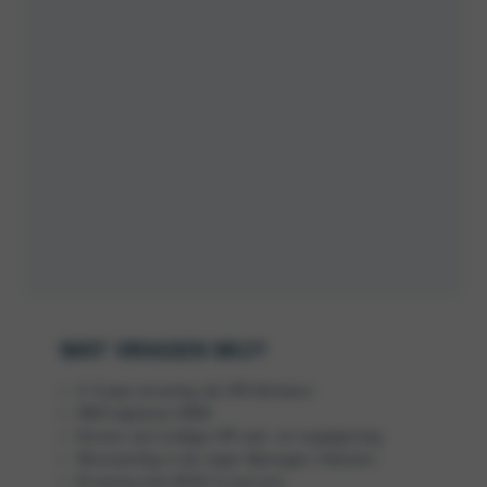
WAT VRAGEN WIJ?
2–5 jaar ervaring als HR Adviseur
HBO-diploma HRM
Kennis van huidige HR wet- en regelgeving
Woonachtig in de regio Nijmegen–Heerlen
Ervaring met AFAS is een pre