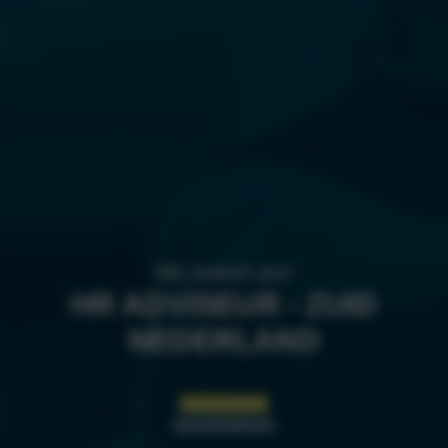
Wij zoeken jou!
HR ADVISEUR - ZUID
NEDERLAND
LEES VERDER
SOLLICITEER NU