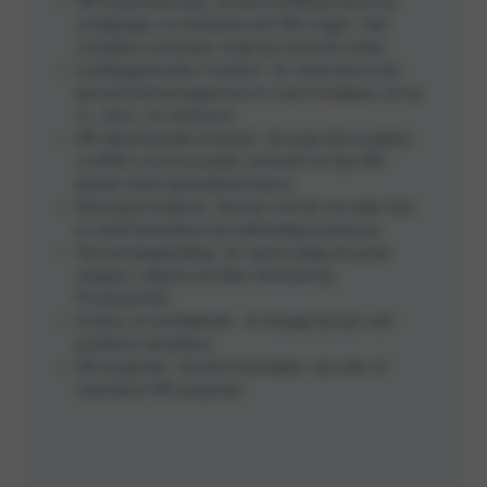
HR-ondersteuning: Je bent zichtbaar bij onze
vestigingen en beantwoordt HR-vragen. Van
complexe casussen maak jij concrete acties.
Leidinggevenden coachen: Je ondersteunt bij
personeelsmanagement en voert analyses uit op
in-, door- en uitstroom.
HR administratie & beleid: Jij zorgt dat mutaties
in AFAS correct worden verwerkt en dat HR-
beleid wordt geïmplementeerd.
Werving & selectie: Samen met de recruiter ben
je actief betrokken bij sollicitatieprocedures.
Verzuimbegeleiding: Je neemt tijdig de juiste
stappen volgens de Wet Verbetering
Poortwachter.
Cultuur en werkplezier: Je draagt bij aan een
positieve werksfeer.
HR-projecten: Jij bent kartrekker van één of
meerdere HR-projecten.