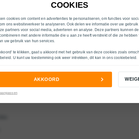
Heerlen
COOKIES
Inkoop
Hengelo (OV)
s
Over ons
en cookies om content en advertenties te personaliseren, om functies voor soci
om ons websiteverkeer te analyseren. Ook delen we informatie over uw gebruik
Nijmegen
nze partners voor social media, adverteren en analyse. Deze partners kunnen d
cties
ombineren met andere informatie die u aan ze heeft verstrekt of die ze hebben
Ruurlo
an uw gebruik van hun services.
s
Velp
kkoord' te klikken, gaat u akkoord met het gebruik van deze cookies zoals omsc
beleid
. U kunt uw toestemming ook weer intrekken, dit kan in ons
cookiebeleid
.
Venlo
ties
Venlo O/H
WEIG
AKKOORD
Venray
es
 aanpassen
Winterswijk
Zutphen
ties