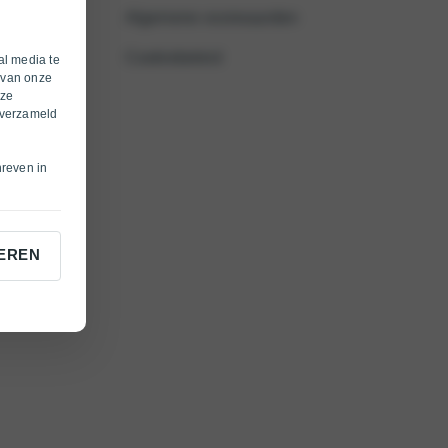
Algemene voorwaarden
Cookiebeleid
al media te
 van onze
eze
 verzameld
hreven in
EREN