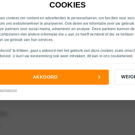
Heerlen
COOKIES
Inkoop
Hengelo (OV)
s
Over ons
en cookies om content en advertenties te personaliseren, om functies voor soci
om ons websiteverkeer te analyseren. Ook delen we informatie over uw gebruik
Nijmegen
nze partners voor social media, adverteren en analyse. Deze partners kunnen d
cties
ombineren met andere informatie die u aan ze heeft verstrekt of die ze hebben
Ruurlo
an uw gebruik van hun services.
s
Velp
kkoord' te klikken, gaat u akkoord met het gebruik van deze cookies zoals omsc
beleid
. U kunt uw toestemming ook weer intrekken, dit kan in ons
cookiebeleid
.
Venlo
ties
Venlo O/H
WEIG
AKKOORD
Venray
es
 aanpassen
Winterswijk
Zutphen
ties