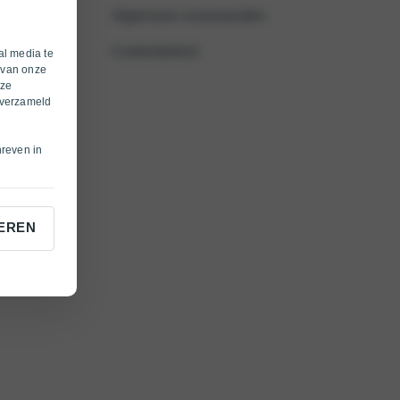
Algemene voorwaarden
Cookiebeleid
al media te
 van onze
eze
 verzameld
hreven in
EREN