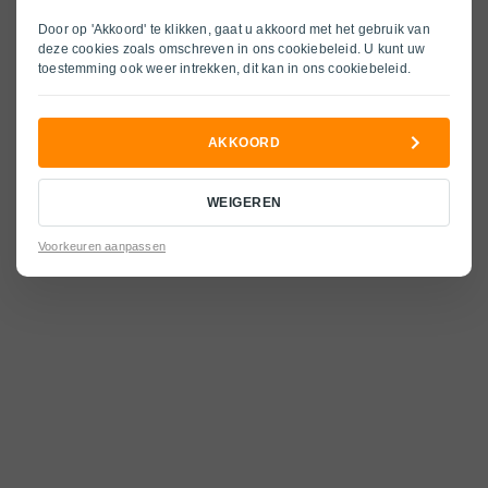
Privacy Policy
Inkoop
Abarth acties
Alfa Romeo
Door op 'Akkoord' te klikken, gaat u akkoord met het gebruik van
Algemene voorwaarden
Over ons
Alfa Romeo acties
Lancia
deze cookies zoals omschreven in ons
cookiebeleid
. U kunt uw
toestemming ook weer intrekken, dit kan in ons
cookiebeleid
.
Cookiebeleid
Lancia acties
Jeep
Jeep acties
Leapmotor
AKKOORD
Leapmotor acties
Ford
WEIGEREN
Ford acties
Hyundai
Voorkeuren aanpassen
Hyundai acties
Kia
Kia acties
Dongfeng
Dongfeng acties
Voyah
Voyah acties
Mhero
Mhero acties
Omoda
Omoda acties
Jaecoo