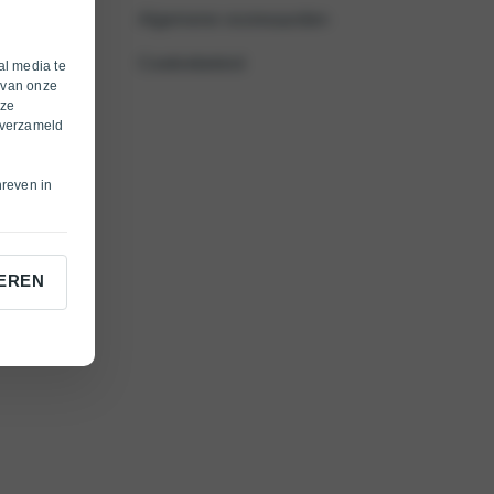
Algemene voorwaarden
Cookiebeleid
al media te
 van onze
eze
 verzameld
hreven in
EREN