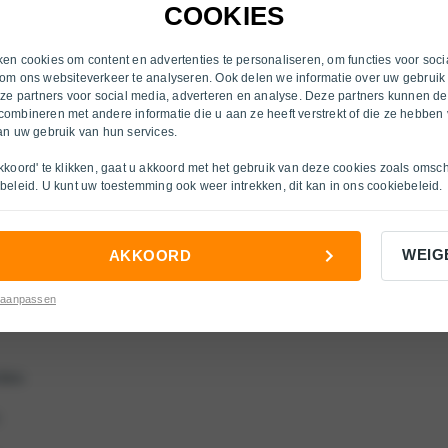
Heerlen
COOKIES
Inkoop
Hengelo (OV)
s
Over ons
en cookies om content en advertenties te personaliseren, om functies voor soci
om ons websiteverkeer te analyseren. Ook delen we informatie over uw gebruik
Nijmegen
nze partners voor social media, adverteren en analyse. Deze partners kunnen d
cties
ombineren met andere informatie die u aan ze heeft verstrekt of die ze hebben
Ruurlo
an uw gebruik van hun services.
s
Velp
kkoord' te klikken, gaat u akkoord met het gebruik van deze cookies zoals omsc
beleid
. U kunt uw toestemming ook weer intrekken, dit kan in ons
cookiebeleid
.
Venlo
ties
Venlo O/H
WEIG
AKKOORD
Venray
es
 aanpassen
Winterswijk
Zutphen
ties