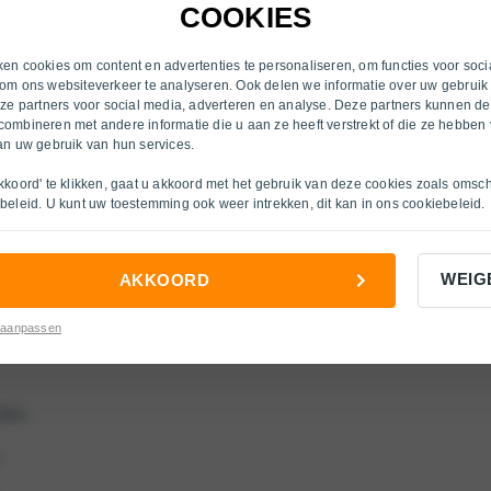
Heerlen
COOKIES
Inkoop
Hengelo (OV)
s
Over ons
en cookies om content en advertenties te personaliseren, om functies voor soci
om ons websiteverkeer te analyseren. Ook delen we informatie over uw gebruik
Nijmegen
nze partners voor social media, adverteren en analyse. Deze partners kunnen d
cties
ombineren met andere informatie die u aan ze heeft verstrekt of die ze hebben
Ruurlo
an uw gebruik van hun services.
s
Velp
kkoord' te klikken, gaat u akkoord met het gebruik van deze cookies zoals omsc
beleid
. U kunt uw toestemming ook weer intrekken, dit kan in ons
cookiebeleid
.
Venlo
ties
Venlo O/H
WEIG
AKKOORD
Venray
es
 aanpassen
Winterswijk
Zutphen
ties