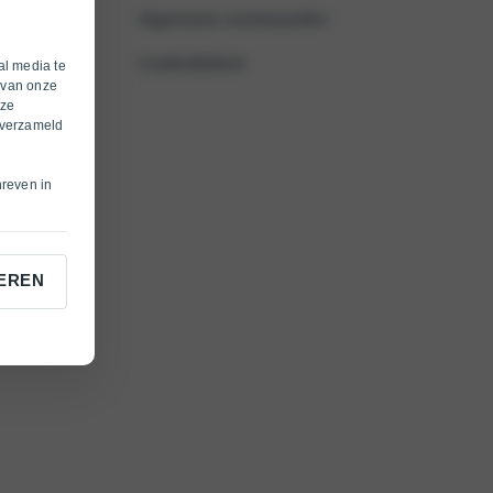
Algemene voorwaarden
Cookiebeleid
al media te
 van onze
eze
 verzameld
hreven in
EREN