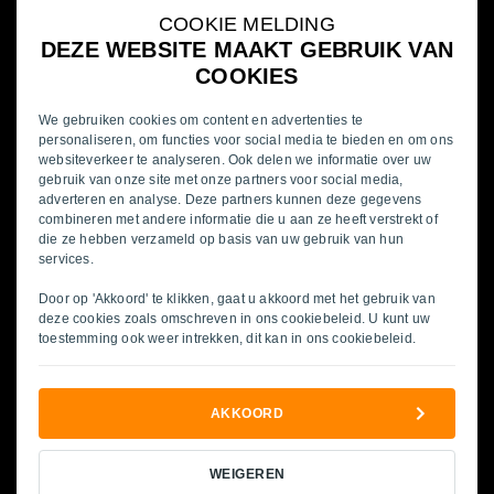
COOKIE MELDING
€ 519,- p/mnd
Private lease:
DEZE WEBSITE MAAKT GEBRUIK VAN
COOKIES
Proefrit aanvragen
We gebruiken cookies om content en advertenties te
personaliseren, om functies voor social media te bieden en om ons
Offerte aanvragen
websiteverkeer te analyseren. Ook delen we informatie over uw
gebruik van onze site met onze partners voor social media,
adverteren en analyse. Deze partners kunnen deze gegevens
combineren met andere informatie die u aan ze heeft verstrekt of
die ze hebben verzameld op basis van uw gebruik van hun
OMODA 9
services.
Functioneel, krachtig en stijlvol
Door op 'Akkoord' te klikken, gaat u akkoord met het gebruik van
deze cookies zoals omschreven in ons
cookiebeleid
. U kunt uw
toestemming ook weer intrekken, dit kan in ons
cookiebeleid
.
AKKOORD
WEIGEREN