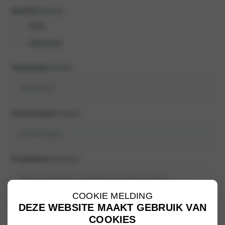
Aanhef
(Vereist)
heer
mevrouw
Voornaam
(Vereist)
Achternaam
(Vereist)
E-mailadres
(Vereist)
COOKIE MELDING
Telefoonnummer
(Vereist)
DEZE WEBSITE MAAKT GEBRUIK VAN
COOKIES