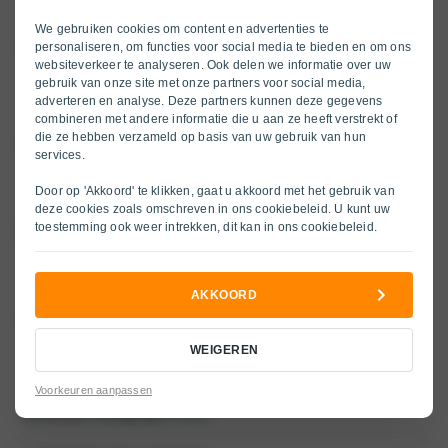
We gebruiken cookies om content en advertenties te
personaliseren, om functies voor social media te bieden en om ons
Kenteken inruilauto
(Vereist)
websiteverkeer te analyseren. Ook delen we informatie over uw
gebruik van onze site met onze partners voor social media,
adverteren en analyse. Deze partners kunnen deze gegevens
combineren met andere informatie die u aan ze heeft verstrekt of
die ze hebben verzameld op basis van uw gebruik van hun
Kilometerstand Inruilauto
(Vereist)
services.
Door op 'Akkoord' te klikken, gaat u akkoord met het gebruik van
deze cookies zoals omschreven in ons
cookiebeleid
. U kunt uw
toestemming ook weer intrekken, dit kan in ons
cookiebeleid
.
Interesse merk
(Vereist)
AKKOORD
Interesse model
(Vereist)
WEIGEREN
Voorkeuren aanpassen
Selecteer vestiging
(Vereist)