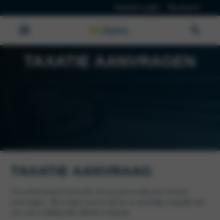
Klanten Login
Vacatures
TAXATIE AANVRAGEN
TAXATIE AANVRAAG
Via onderstaand formulier kun je eenvoudig een taxatie
aanvragen. Wij zorgen ervoor dat je zo spoedig mogelijk van
ons een vrijblijvende offerte ontvangt.