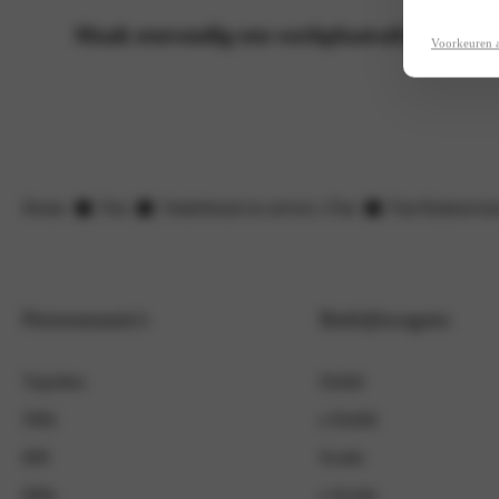
Maak eenvoudig een werkplaatsafspraak
Voorkeuren 
Home
Fiat
Onderhoud en service | Fiat
Fiat Ruitenwiss
Personenauto's
Bedrijfswagens
Topolino
Dobló
500e
e-Dobló
600
Scudo
600e
e-Scudo