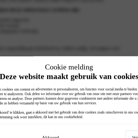
scheck
zen dat je ruitenwissers versleten zijn:
orruit ongewist.
het wissen.
e langzaam verdwijnt.
rs zorgvuldig gecontroleerd en, indien nodig, vervangen voor
Cookie melding
Deze website maakt gebruik van cookie
 cookies om content en advertenties te personaliseren, om functies voor social media te biede
er te analyseren. Ook delen we informatie over uw gebruik van onze site met onze partners voo
teren en analyse. Deze partners kunnen deze gegevens combineren met andere informatie die u a
 die ze hebben verzameld op basis van uw gebruik van hun services.
oord' te klikken, gaat u akkoord met het gebruik van deze cookies zoals omschreven in ons
co
temming ook weer intrekken, dit kan in ons
cookiebeleid
.
Akkoord
We