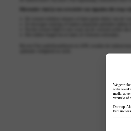
Fiat seizoen
Hieronder vind je een overzicht van signalen die erop wij
De wissers trekken strepen of laten grote delen van de vo
Ze bewegen stoterig of maken piepende geluiden tijdens 
Na het wissen blijft er een waas op de voorruit achter di
Het rubber begint los te laten of vertoont scheurtjes.
Bij een Fiat onderhoudsbeurt en APK worden de ruitenwisse
optimale veiligheid en zicht.
We gebruiken
websiteverke
media, adver
verstrekt of
Door op 'Akk
kunt uw toes