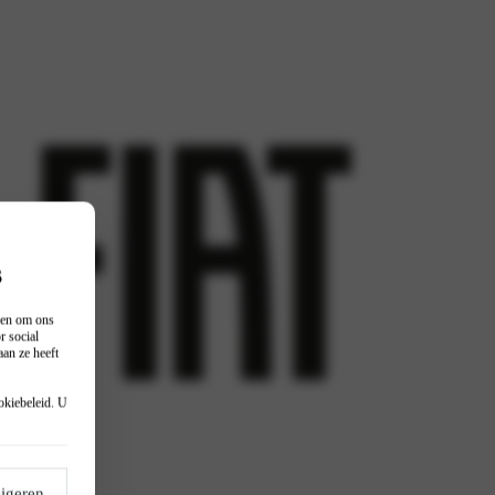
s
n en om ons
r social
an ze heeft
okiebeleid
. U
igeren