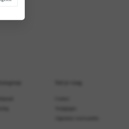
Autogroep
Stel je vraag
fspraak
Contact
ering
Vestigingen
Algemene voorwaarden