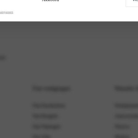
aanpassen
ers
Fiat vestigingen
Wassink 
Fiat Doetinchem
Werkplaatsa
Fiat Hengelo
Autoverzek
Fiat Nijmegen
Nieuws
Fiat Velp
Merken