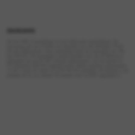
motoren
De Fiat 500e is beschikbaar in twee elektrische aandrijflijnen. De
uitvoering met een 24 kWh-accu beschikt over een efficiënte 70 kW
(95 pk) elektromotor. Deze aandrijflijn biedt een actieradius van 190
km (WLTP). De krachtigere variant beschikt over een 42 kWh-accu
gekoppeld aan een 87 kW (118 pk) elektromotor, wat een bereik tot
313 kilometer (WLTP) mogelijk maakt. Beide varianten ondersteunen
11 kW 3-fasen AC-laden en tot 85 kW DC-snelladen, dit betekent in de
praktijk dat de accu binnen 30 minuten weer tot 80% opgeladen is.