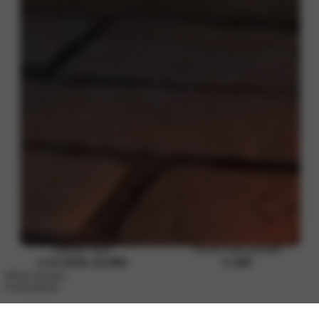
Rijklaar vanaf
Private lease (p/mnd)
€ 25.499
€ 22.999
€ 299
Offerte aanvragen
Proefrit plannen
Design en technologie