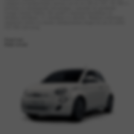
compacte en karakteristieke ontwerp van de oer-500 uit 1957. De 500e is
leverbaar in uiteenlopende uitvoeringen, waaronder de opvallende
Giorgio Armani Edition. Het model is daarnaast beschikbaar als
driedeurs hatchback, 3+1 hatchback en cabriolet. Moderne technologie,
uitgebreid comfort en slimme rijhulpsystemen dragen bij aan de unieke
Fiat 500e rijervaring.
Private Lease
Bekijk voorraad