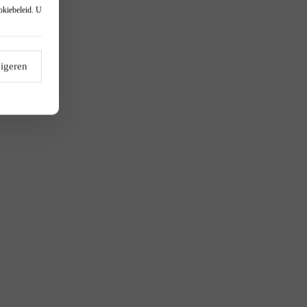
okiebeleid
. U
igeren