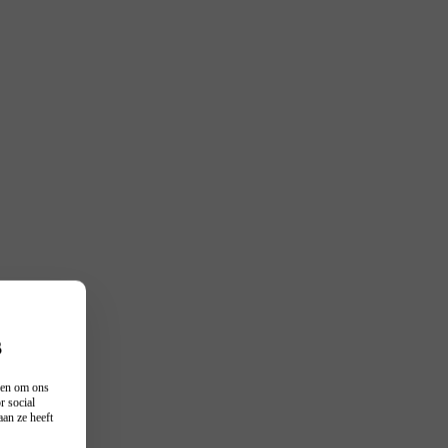
s
n en om ons
r social
an ze heeft