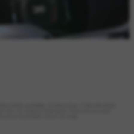
iënte hybride aandrijflijn. De betrouwbare 1.0 liter driecilinder
taan door een compacte elektromotor. Samen met een soepel
 precies de prestaties waar je om vraagt.