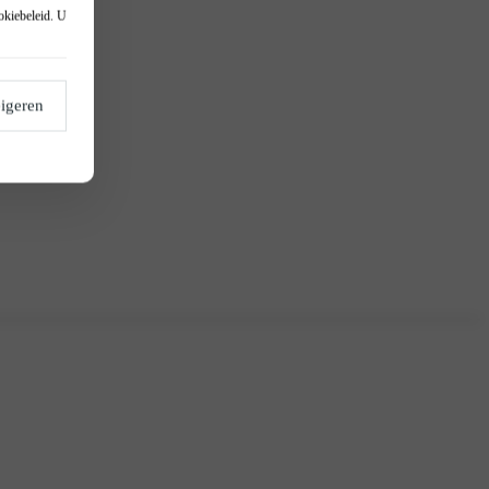
okiebeleid
. U
igeren