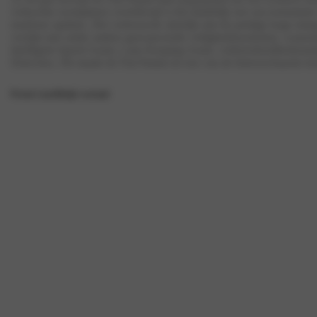
verkochte exemplaren wereldwijd is het duidelijk een succesnummer 
moderne updates. Het vertrouwde uiterlijk met de prettige hoge insta
verrijkt met onder andere geavanceerde veiligheidssystemen, waar
Intelligent Speed Assist, Lane Keeping Assist, verkeersbordherken
Detection. Dit maakt de Fiat Panda tot een van de betrouwbaarste ke
Private Lease
Bekijk voorraad