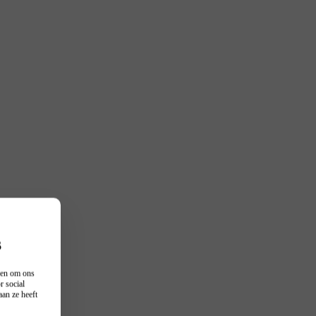
s
n en om ons
r social
an ze heeft