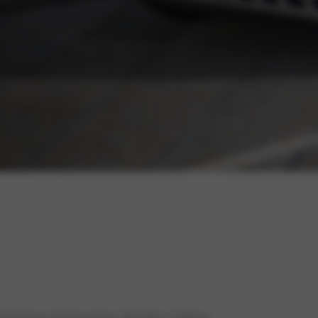
model binnen het B-segment. Met bijna 2 miljoen