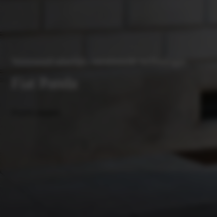
Fiat seizoen
Vertrouwd uiterlijk, vernieuwde technologie
Fiat Panda
Proefrit plannen