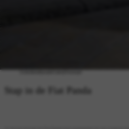
Acties
Inruiltaxatie
Galerij
Voorraad
Stap in de Fiat Panda
Al 44 jaar bewijst de Fiat Panda haar populariteit als een iconisch 