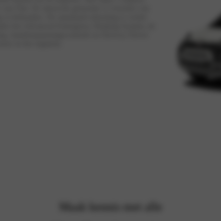
van Fiat. De nieuwste generatie is voorzien van
p is behouden. De standaard uitrusting is verder
onder het Advanced Emergency Braking System, de
ning, bandenspanningscontrole en Drowsy Driver
uzes in het segment.
Maak kennis met alle