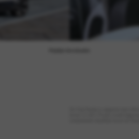
Prijslijst downloaden
De Fiat Panda is uitgerust met effic
levert 51 kW (70 pk) wordt bijges
schakelende handbak levert de Panda