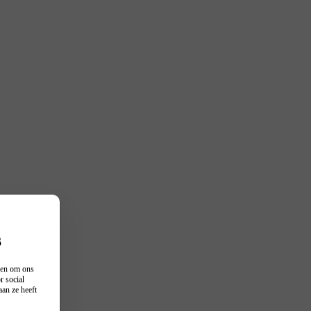
s
n en om ons
r social
an ze heeft