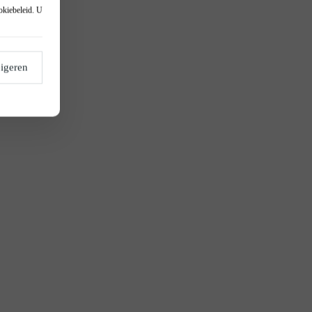
okiebeleid
. U
igeren