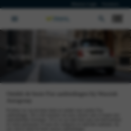
Klanten Login
Vacatures
Fiat
Acties
Ontdek de beste Fiat aanbiedingen bij Wassink
Autogroep
Profiteer nu van de beste deals en ontdek onze unieke Fiat
aanbiedingen. Dit is hét moment om jouw nieuwe auto te kopen met
aantrekkelijke kortingen. Of je nu op zoek bent naar een betrouwbare
en ruime gezinsauto of juist een compacte en stijlvolle stadsauto, bij
ons vind je altijd de beste nieuwe aanbiedingen.