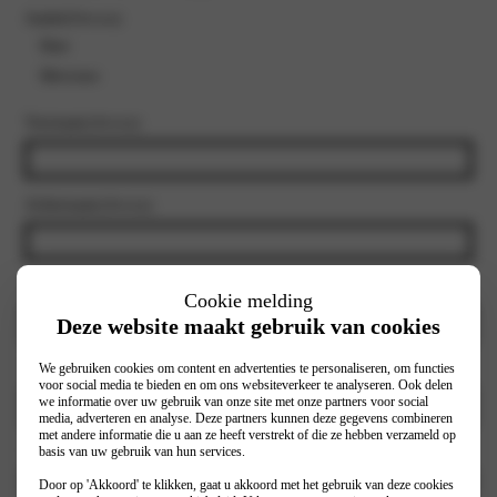
Aanhef
(Vereist)
Heer
Mevrouw
Voornaam
(Vereist)
Achternaam
(Vereist)
E-mailadres
(Vereist)
Cookie melding
Deze website maakt gebruik van cookies
We gebruiken cookies om content en advertenties te personaliseren, om functies
Telefoonnummer
(Vereist)
voor social media te bieden en om ons websiteverkeer te analyseren. Ook delen
we informatie over uw gebruik van onze site met onze partners voor social
media, adverteren en analyse. Deze partners kunnen deze gegevens combineren
met andere informatie die u aan ze heeft verstrekt of die ze hebben verzameld op
Selecteer vestiging
(Vereist)
basis van uw gebruik van hun services.
Door op 'Akkoord' te klikken, gaat u akkoord met het gebruik van deze cookies