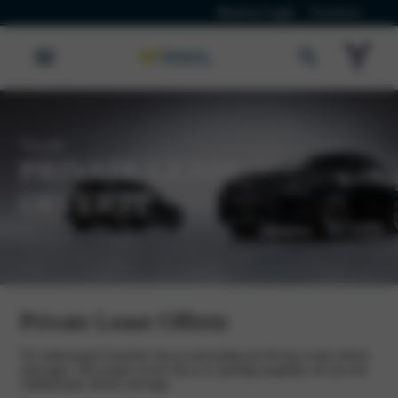
Klanten Login
Vacatures
Voyah
PRIVATE LEASE
OFFERTE
Private Lease Offerte
Via onderstaand formulier kun je eenvoudig een Private Lease offerte
aanvragen. Wij zorgen ervoor dat je zo spoedig mogelijk van ons een
vrijblijvende offerte ontvangt.