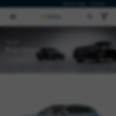
Klanten Login
Vacatures
Voyah
Prijslijsten