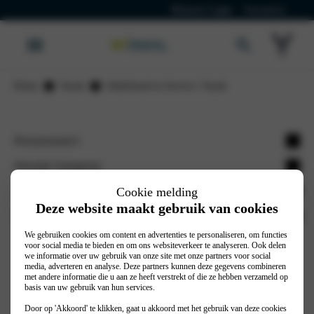
Klanten Login
Vacatures
Home
Voyah
Onderhoud en Service | Voyah
Personenauto's
Voyah Free
Wassink Autogroep
Voyah Courage
Werkplaatsafspraak
Voyah vestigingen
Cookie melding
Deze website maakt gebruik van cookies
Voyah Dream
Autoverzekering
Voyah Arnhem
Stel je vraag
Nieuws
We gebruiken cookies om content en advertenties te personaliseren, om functies
Voyah Venlo
Contact
voor social media te bieden en om ons websiteverkeer te analyseren. Ook delen
we informatie over uw gebruik van onze site met onze partners voor social
Merken
Vestigingen
© 2026
Privacy Policy
Cookiebeleid
media, adverteren en analyse. Deze partners kunnen deze gegevens combineren
met andere informatie die u aan ze heeft verstrekt of die ze hebben verzameld op
Acties
Algemene voorwaarden
basis van uw gebruik van hun services.
Realisatie door PowerKraut
Door op 'Akkoord' te klikken, gaat u akkoord met het gebruik van deze cookies