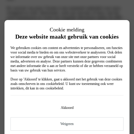
De voorruit van jouw Citroën is een essentieel onderdeel voor jouw
veiligheid en zicht. Ruitschade, zoals een sterretje of barst, kan het
zicht belemmeren en vormt een mogelijk afkeurpunt tijdens de APK.
Laat ruitschade daarom zo snel mogelijk repareren om ongemakken en
extra kosten te voorkomen.
Cookie melding
Deze website maakt gebruik van cookies
Wat te doen bij een sterretje in de voorruit?
We gebruiken cookies om content en advertenties te personaliseren, om functies
Heb je een sterretje in de voorruit? Onze gespecialiseerde monteurs
voor social media te bieden en om ons websiteverkeer te analyseren. Ook delen
staan klaar om dit snel en vakkundig te repareren. Sterretjes kleiner
we informatie over uw gebruik van onze site met onze partners voor social
dan 3 centimeter kunnen vaak eenvoudig worden hersteld. Is het
media, adverteren en analyse. Deze partners kunnen deze gegevens combineren
sterretje echter groter dan een €2-muntstuk (3 centimeter), dan is het
met andere informatie die u aan ze heeft verstrekt of die ze hebben verzameld op
vervangen van de volledige ruit meestal nodig.
basis van uw gebruik van hun services.
Om alles zo soepel mogelijk te laten verlopen, handelen wij de schade
Door op 'Akkoord' te klikken, gaat u akkoord met het gebruik van deze cookies
rechtstreeks af met de verzekeraar. Vergeet daarbij niet het groene
zoals omschreven in ons
cookiebeleid
. U kunt uw toestemming ook weer
verzekeringsbewijs mee te nemen. Zo zorgen wij ervoor dat je met
intrekken, dit kan in ons
cookiebeleid
.
minimale overlast weer veilig de weg op kunt. Het is belangrijk om
snel actie te ondernemen, want een klein sterretje kan uitgroeien tot
een grotere scheur of barst, wat jouw zicht en veiligheid in gevaar
brengt.
Akkoord
Wacht niet te lang en kom langs voor een snelle inspectie en reparatie
van je voorruit!
Weigeren