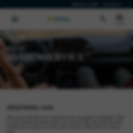
Klanten Login
Vacatures
Citroën
RUITENSERVICE
Werkplaatsafspraak
Altijd helder zicht
Heb je een sterretje in de voorruit of last van grotere ruitschade? Onze
ervaren Citroën monteurs staan voor je klaar. Met onze professionele
ruitenservice zorgen we ervoor dat je snel en veilig weer de weg op
kunt.