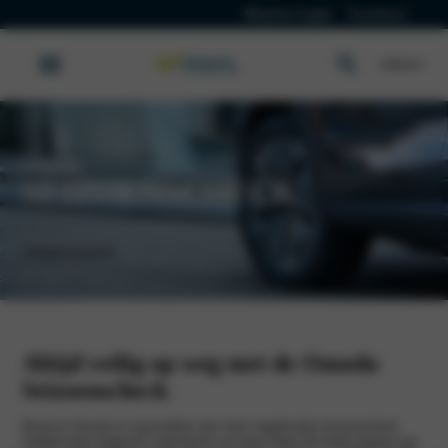
Klanten Login
Vacatures
Omoda
SEIZOENSCHECK
Werkplaatsafspraak
Altijd veilig op weg met de Omoda
Seizoenscheck
Houd je Omoda in topconditie met onze uitgebreide seizoenscheck.
Tijdens deze inspectie controleren we maar liefst 29 vitale punten van