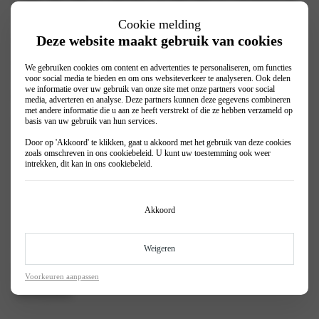
je auto. Ideaal bij veranderende weersomstandigheden, zodat je altijd
veilig én zorgeloos de weg op kunt.
Cookie melding
Deze website maakt gebruik van cookies
Waarom een seizoenscheck?
Naast veiligheid helpt de seizoenscheck ook om kosten te besparen.
Door slijtage vroegtijdig te signaleren, voorkom je onnodige en dure
We gebruiken cookies om content en advertenties te personaliseren, om functies
reparaties.
voor social media te bieden en om ons websiteverkeer te analyseren. Ook delen
we informatie over uw gebruik van onze site met onze partners voor social
Wij controleren onder andere:
media, adverteren en analyse. Deze partners kunnen deze gegevens combineren
met andere informatie die u aan ze heeft verstrekt of die ze hebben verzameld op
Accu
basis van uw gebruik van hun services.
Koelsysteem
Gordels en gordelspanning
Door op 'Akkoord' te klikken, gaat u akkoord met het gebruik van deze cookies
zoals omschreven in ons
cookiebeleid
. U kunt uw toestemming ook weer
Koelvloeistof
intrekken, dit kan in ons
cookiebeleid
.
Motorolie
Remvloeistof
Remmen
Sproeiers en ruitensproeiervloeistof
Akkoord
Wisserbladen
Buitenverlichting
Schokbrekers
Bandenspanning en profieldiepte
Weigeren
Plan eenvoudig een afspraak via onze online werkplaatsplanner of kom
Voorkeuren aanpassen
langs bij een van onze Omoda-vestigingen voor een professionele
seizoenscheck.