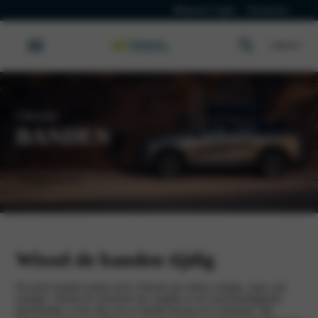
Klanten Login
Vacatures
Omoda
BANDEN
Werkplaatsafspraak
Wissel de banden tijdig
De juiste banden maken jouw Omoda niet alleen veiliger, maar ook
zuiniger. Omdat de seizoenen het wegdek en de rijomstandigheden
beïnvloeden, is het slim om je banden hierop af te stemmen. Bij