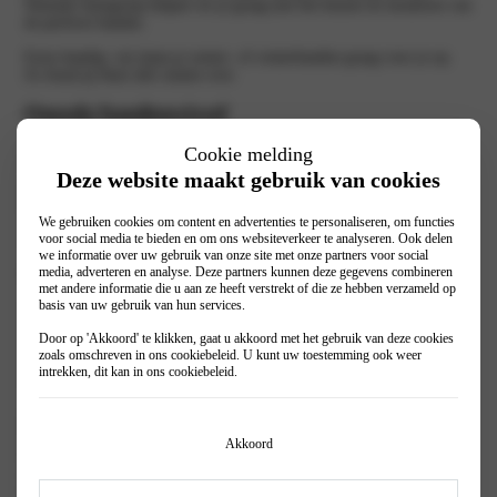
Wassink Autogroep helpen we je graag met het kiezen én monteren van
de perfecte banden.
Extra handig: wij slaan je zomer- of winterbanden graag voor je op.
Zo houd jij thuis alle ruimte over.
Omoda bandenwissel
Cookie melding
Omoda bandenwissel: altijd klaar voor elk seizoen
Of je nu kiest voor all-season, zomer- of winterbanden: het is
Deze website maakt gebruik van cookies
belangrijk dat je banden passen bij het seizoen. All-season banden zijn
het hele jaar door geschikt, terwijl zomer- en winterbanden juist
We gebruiken cookies om content en advertenties te personaliseren, om functies
wisselen wanneer het weer verandert. Wissel daarom bij Wassink
voor social media te bieden en om ons websiteverkeer te analyseren. Ook delen
Autogroep je banden tijdig, zodat je altijd veilig en comfortabel rijdt.
we informatie over uw gebruik van onze site met onze partners voor social
media, adverteren en analyse. Deze partners kunnen deze gegevens combineren
5 redenen om voor de juiste banden te kiezen:
met andere informatie die u aan ze heeft verstrekt of die ze hebben verzameld op
basis van uw gebruik van hun services.
Kortere remweg
Betere wegligging
Door op 'Akkoord' te klikken, gaat u akkoord met het gebruik van deze cookies
Meer grip, ook bij regen
zoals omschreven in ons
cookiebeleid
. U kunt uw toestemming ook weer
Minder slijtage
intrekken, dit kan in ons
cookiebeleid
.
Lagere rolweerstand = meer brandstofbesparing
Zijn jouw banden aan vervanging toe?
Na duizenden kilometers slijt het profiel en neemt de grip af. Onze
Akkoord
Omoda-specialisten helpen je bij het kiezen van de beste banden,
afgestemd op je rijstijl, budget en jaarkilometrage. We hebben keuze
uit diverse merken, maten en prijsklassen.