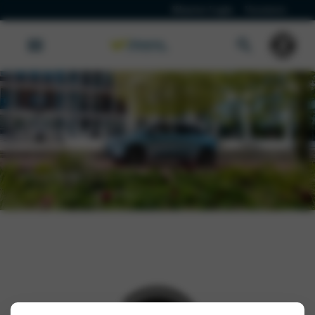
Klanten Login
Vacatures
Dongfeng
SERVICE
Werkplaatsafspraak