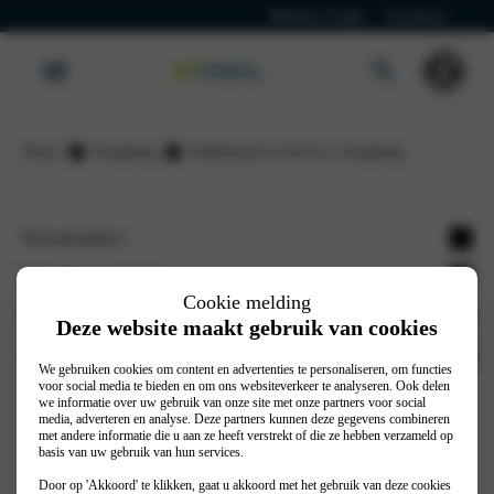
Klanten Login
Vacatures
Home
Dongfeng
Onderhoud en Service | Dongfeng
Personenauto's
Dongfeng Box
Wassink Autogroep
Cookie melding
Werkplaatsplanner
Dongfeng vestigingen
Deze website maakt gebruik van cookies
Autoverzekering
Dongfeng Arnhem
Stel je vraag
We gebruiken cookies om content en advertenties te personaliseren, om functies
Nieuws
voor social media te bieden en om ons websiteverkeer te analyseren. Ook delen
Dongfeng Venlo
Contact
we informatie over uw gebruik van onze site met onze partners voor social
media, adverteren en analyse. Deze partners kunnen deze gegevens combineren
Merken
Vestigingen
© 2026
Privacy Policy
Cookiebeleid
met andere informatie die u aan ze heeft verstrekt of die ze hebben verzameld op
basis van uw gebruik van hun services.
Acties
Algemene voorwaarden
Realisatie door PowerKraut
Door op 'Akkoord' te klikken, gaat u akkoord met het gebruik van deze cookies