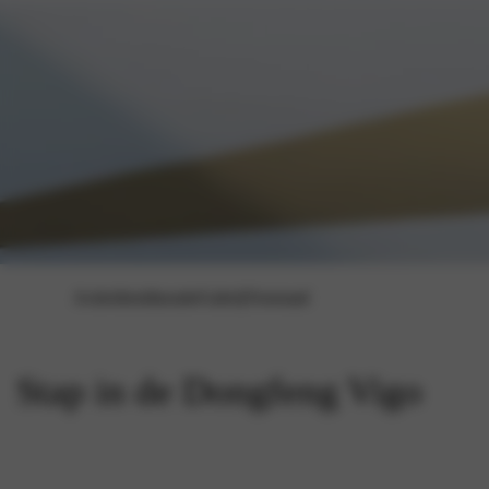
Acties
Inruiltaxatie
Galerij
Voorraad
Stap in de Dongfeng Vigo