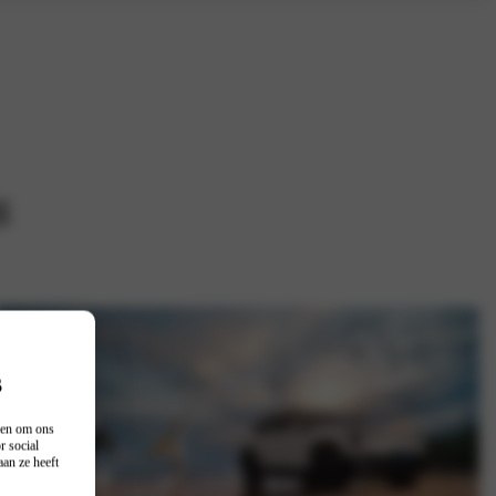
g
s
n en om ons
r social
an ze heeft