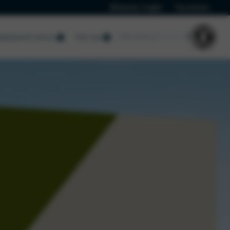
Klanten Login
Vacatures
derhoud & Service
Over ons
Over ons
Over ons
Nieuws Dongfeng