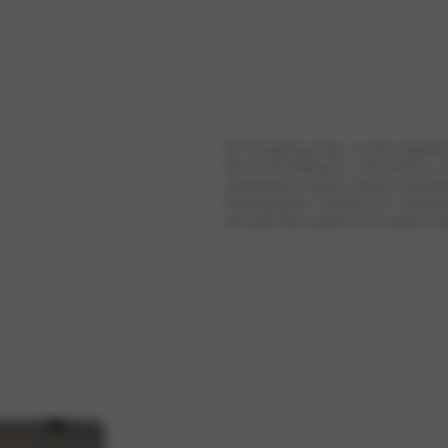
De Dongfeng Vigo wordt aangedreve
direct beschikbaar is. Dat merk je v
ontspannen cruisen zonder schake
batterijpakket. Dankzij DC-snellad
ook geschikt maakt voor langere rit