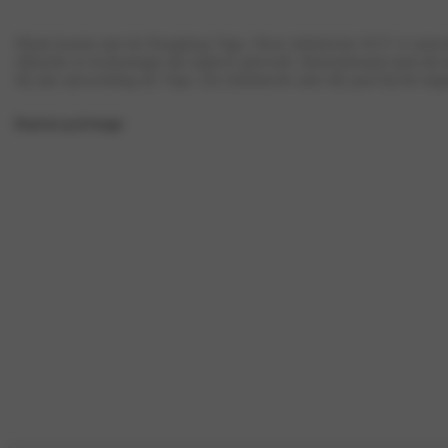
Maak kennis met de Dongfeng Vigo. Deze elektrische SUV is ontwik
rijbereik en technologie die logisch aanvoelt. Internationaal staat 
hij zijn opwachting als Vigo: een elektrische auto die past bij het dag
Houd me op de hoogte