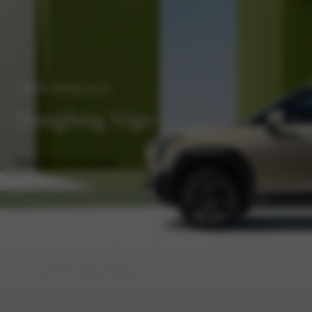
100% Elektrisch
Dongfeng Vigo
Houd me op de hoogte