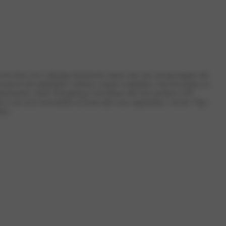
n door een volledig elektrische motor met een stevig koppel dat
ooral in het dagelijkse verkeer: soepel wegrijden, vlot invoegen en
lmomenten. Deze Dongfeng is leverbaar met een modern LFP-
en is de accu bovendien in korte tijd weer opgeladen, wat de Vigo
ten.