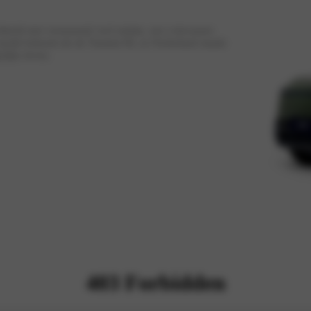
keld met verrassend veel ruimte, een volwassen
dit model bekend als de Nammi 06, in Nederland maakt
elijks leven.