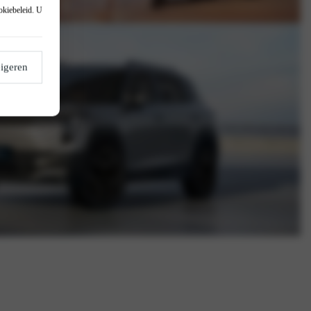
okiebeleid
. U
igeren