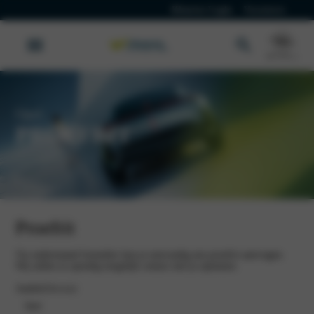
Klanten Login
Vacatures
Opel
PROEFRIT
Proefrit
Via onderstaand formulier kun je eenvoudig een proefrit aanvragen.
Wij zullen zo spoedig mogelijk contact met je opnemen.
Aanhef
(Vereist)
heer