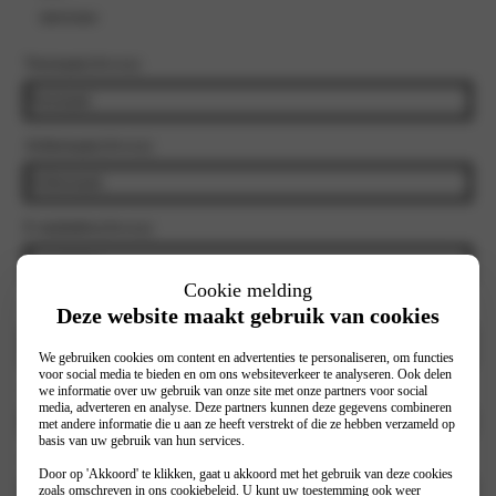
mevrouw
Voornaam
(Vereist)
Achternaam
(Vereist)
E-mailadres
(Vereist)
Cookie melding
Telefoonnummer
(Vereist)
Deze website maakt gebruik van cookies
We gebruiken cookies om content en advertenties te personaliseren, om functies
voor social media te bieden en om ons websiteverkeer te analyseren. Ook delen
we informatie over uw gebruik van onze site met onze partners voor social
Selecteer vestiging
(Vereist)
media, adverteren en analyse. Deze partners kunnen deze gegevens combineren
met andere informatie die u aan ze heeft verstrekt of die ze hebben verzameld op
basis van uw gebruik van hun services.
Model
(Vereist)
Door op 'Akkoord' te klikken, gaat u akkoord met het gebruik van deze cookies
zoals omschreven in ons
cookiebeleid
. U kunt uw toestemming ook weer