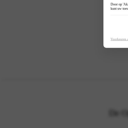
Door op 'Akk
kunt uw toes
Voorkeuren 
De O