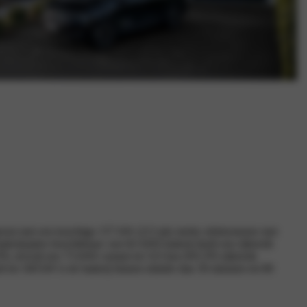
erust met een krachtige 157 kW (213 pk) sterke elektromotor met
terijopties beschikbaar: een 82 kWh batterij biedt een rijbereik
), terwijl een 73 kWh variant tot 523 km (WLTP) rijbereik
id tot 160 kW is de batterij binnen minder dan 30 minuten tot 80