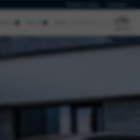
Klanten Login
Vacatures
Contact
Service
Over ons
Terugroepactie
Airbag terugroepactie