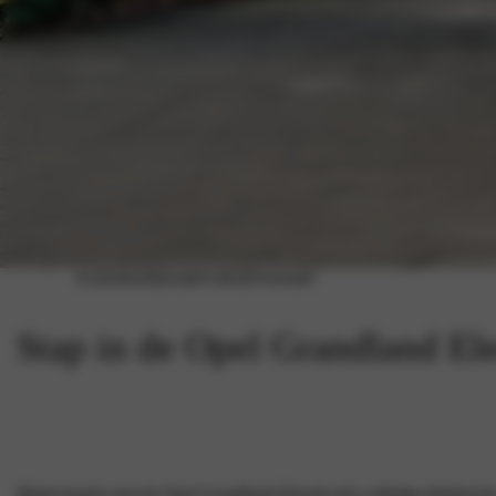
Acties
Inruiltaxatie
Galerij
Voorraad
Stap in de Opel Grandland Ele
Maak kennis met de Opel Grandland Electric,het volledig elektrisc