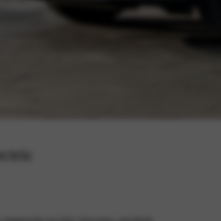
ctric
he vlaggenschip van Opel. Ontworpen, ontwikkeld