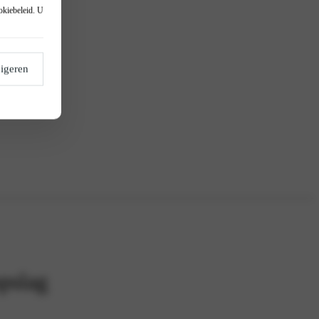
okiebeleid
. U
igeren
pslag