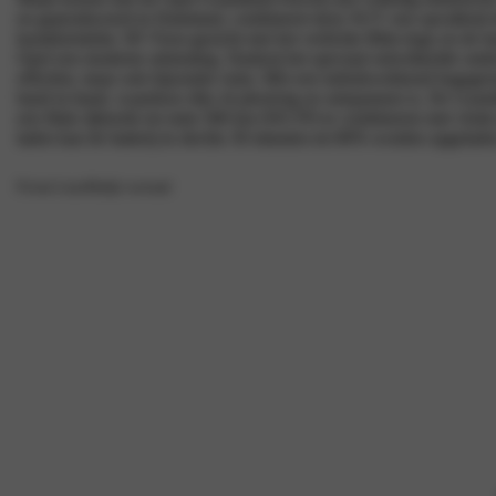
en geproduceerd in Duitsland, combineert deze SUV een opvallend 
karakteristieke 3D Vizor-gezicht met het verlichte Blitz-logo en de
Opel een moderne uitstraling. Dankzij het speciaal ontwikkelde onders
efficiënt, maar ook bijzonder ruim. Met een indrukwekkend bagagerui
hand in hand, waardoor elke rit plezierig en ontspannen is. De Grandl
een flink rijbereik tot ruim 580 km (WLTP) te combineren met vlotte 
laden kan de batterij in slechts 30 minuten tot 80% worden opgelade
Private Lease
Bekijk voorraad