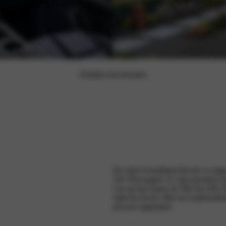
Prijslijst downloaden
De Opel Grandland Electric is uitg
345 Nm koppel. Er zijn meerdere bat
wat op kan lopen tot 580 km (WLTP
oplevert levert. Met een laadsnelhe
procent opgeladen.