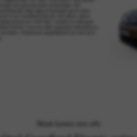
design met geavanceerde technologie. Het
 baanbrekende edge light-technologie geven deze
tel is de Grandland Electric niet alleen uiterst
mtevolume tot 1.645 liter. Comfort en stijl gaan
and Electric weet een rijke standaard uitrusting en
prestaties. Dankzij de mogelijkheid om snel op te
n.
Maak kennis met alle