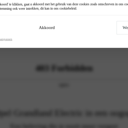
oord' te klikken, gaat u akkoord met het gebruik van deze cookies zoals omschreven in ons
co
temming ook weer intrekken, dit kan in ons
cookiebeleid
.
Akkoord
We
aanpassen
pel Grandland Electric in een oogo
Een beleving die je nooit meer vergeet