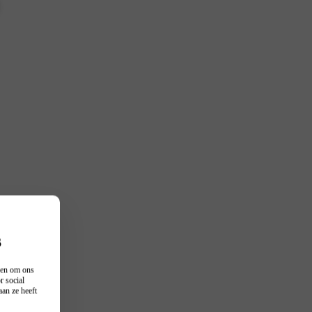
s
n en om ons
r social
an ze heeft