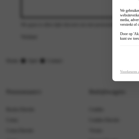
We gebruiken
websiteverke
media, adver
We gaan te allen tijde discreet om met persoonlijke gegevens
verstrekt of
Door op 'Akk
Verstuur
kunt uw toes
Home
Opel
Contact
Voorkeuren 
Personenauto's
Bedrijfswagens
Rocks Electric
Combo
Corsa
Combo Electric
Corsa Electric
Vivaro