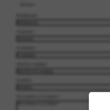
Mevrouw
Bedrijfsnaam
Voornaam
*
E-mailadres
*
Selecteer vestiging
*
Kenteken
Hoe kunnen we je helpen?
*