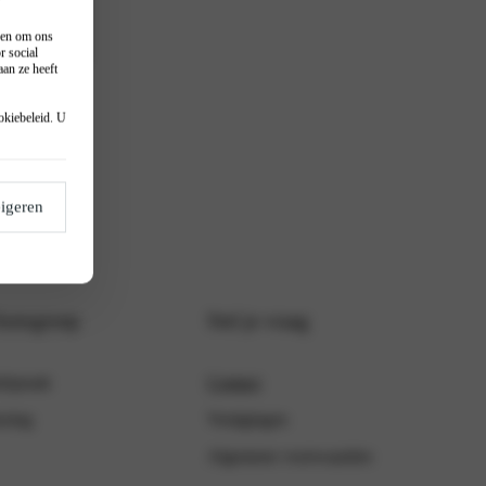
n en om ons
r social
an ze heeft
okiebeleid
. U
igeren
Autogroep
Stel je vraag
fspraak
Contact
ering
Vestigingen
Algemene voorwaarden