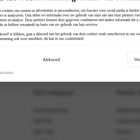
 cookies om content en advertenties te personaliseren, om functies voor social media te biede
er te analyseren. Ook delen we informatie over uw gebruik van onze site met onze partners voo
teren en analyse. Deze partners kunnen deze gegevens combineren met andere informatie die u a
.
 die ze hebben verzameld op basis van uw gebruik van hun services.
oord' te klikken, gaat u akkoord met het gebruik van deze cookies zoals omschreven in ons
co
temming ook weer intrekken, dit kan in ons
cookiebeleid
.
Akkoord
We
aanpassen
Opel vestigingen
Wassink 
Opel Doetinchem
Werkplaatsa
Opel Elst
Autoverzek
Opel Velp
Nieuws