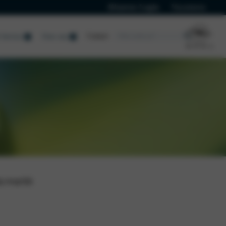
Klanten Login
Vacatures
Contact
Service
Over ons
Terugroepactie
Airbag terugroepactie
ig mogelijk