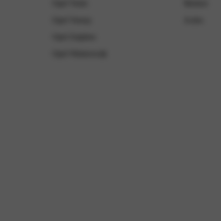
Opel Venlo
Merken
Opel Venray
Acties
Opel Zutphen
Opel Winterswijk