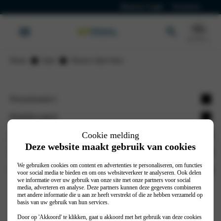
Klanten Login
Vacatures
Home
Opel
Nieuwe Opel Astra
Personenauto's
Rocks Electric
Bedrijfswagens
Corsa
Combo
Opel vestigingen
Cookie melding
Deze website maakt gebruik van cookies
Corsa Electric
Combo Electric
Opel Doetinchem
Wassink Autogroep
Astra
Vivaro
We gebruiken cookies om content en advertenties te personaliseren, om functies
Opel Elst
Werkplaatsafspraak
Stel je vraag
voor social media te bieden en om ons websiteverkeer te analyseren. Ook delen
Astra Plug-in Hybrid
we informatie over uw gebruik van onze site met onze partners voor social
Vivaro Electric
Opel Velp
Autoverzekering
Contact
media, adverteren en analyse. Deze partners kunnen deze gegevens combineren
Astra Electric
met andere informatie die u aan ze heeft verstrekt of die ze hebben verzameld op
Movano
Opel Venlo
Nieuws
basis van uw gebruik van hun services.
Vestigingen
© 2026
Privacy Policy
Cookiebeleid
Astra Sports Tourer
Movano Electric
Opel Venray
Merken
Door op 'Akkoord' te klikken, gaat u akkoord met het gebruik van deze cookies
Algemene voorwaarden
Realisatie door PowerKraut