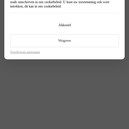
zoals omschreven in ons
cookiebeleid
. U kunt uw toestemming ook weer
Astra Sports Tourer Plug-in Hybrid
Opel Zutphen
intrekken, dit kan in ons
cookiebeleid
.
Acties
Astra Sports Tourer Electric
Opel Winterswijk
Frontera
Akkoord
Frontera Electric
Grandland
Weigeren
Grandland Plug-in Hybrid
Voorkeuren aanpassen
Grandland Electric
Mokka
Mokka Electric
Combo Life Electric
Zafira Electric