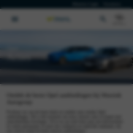
Klanten Login
Vacatures
Opel
Acties
Ontdek de beste Opel aanbiedingen bij Wassink
Autogroep
Profiteer nu van de beste deals en ontdek onze unieke Opel
aanbiedingen. Dit is hét moment om jouw nieuwe auto te kopen met
aantrekkelijke kortingen. Of je nu op zoek bent naar een betrouwbare
en ruime gezinsauto of juist een compacte en stijlvolle stadsauto, bij
ons vind je altijd de beste nieuwe aanbiedingen.