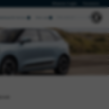
Klanten Login
Vacatures
derhoud & Service
Over ons
Over ons
Over ons
Nieuws Dongfeng
ijvende