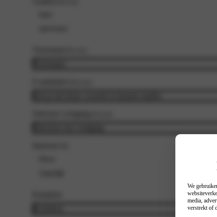
Aanhef
(Vereist)
heer
mevrouw
Voornaam
(Vereist)
E-mailadres
(Vereist)
Selecteer vestiging
(Vereist)
Interesse in:
Prive
Zakelijk
We gebruiken
websiteverke
Kenteken
media, adver
verstrekt of