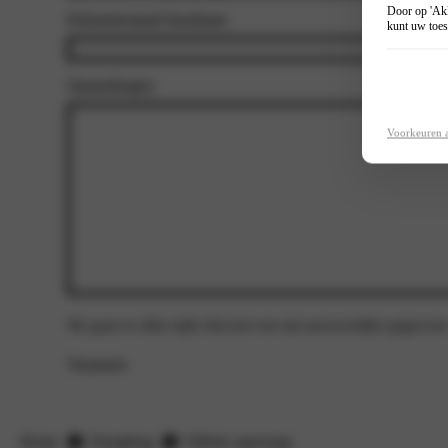
Door op 'Akk
Kilometerstand Inruilauto
kunt uw toes
Opmerkingen
Voorkeuren 
We gaan te allen tijde discreet om met persoonlijke gegevens
Versturen
Home
Dongfeng
Offerte aanvraag