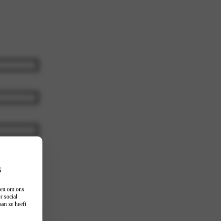
s
n en om ons
r social
an ze heeft