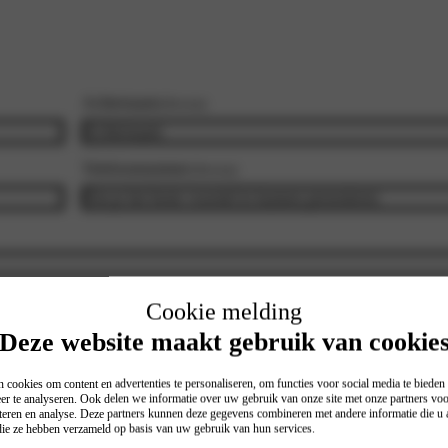
Achternaam
(Vereist)
Telefoonnummer
(Vereist)
Inruil auto?
(Vereist)
Cookie melding
Ja
Deze website maakt gebruik van cookie
Nee
 cookies om content en advertenties te personaliseren, om functies voor social media te biede
er te analyseren. Ook delen we informatie over uw gebruik van onze site met onze partners voo
teren en analyse. Deze partners kunnen deze gegevens combineren met andere informatie die u a
 die ze hebben verzameld op basis van uw gebruik van hun services.