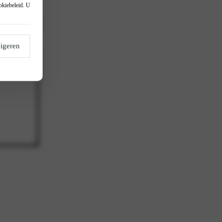
okiebeleid
. U
igeren