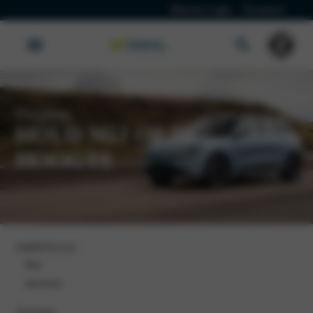
Klanten Login
Vacatures
Dongfeng
HOUD MIJ OP DE
HOOGTE
Aanhef
(Vereist)
heer
mevrouw
Voornaam